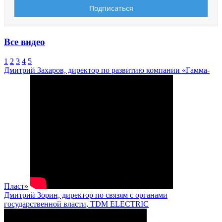
Все видео
1
2
3
4
5
Дмитрий Захаров, директор по развитию компании «Гамма-
Пласт»
Дмитрий Зорин, директор по связям с органами
государственной власти, TDM ELECTRIC