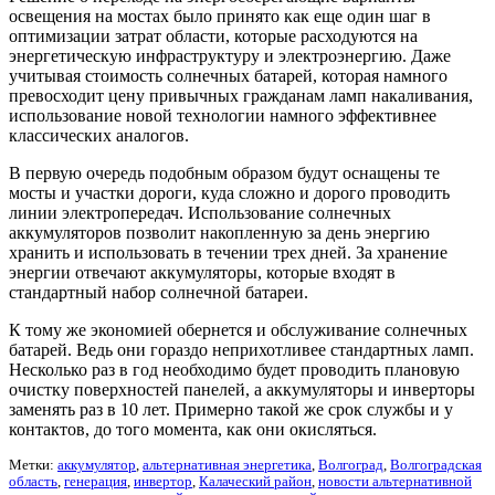
освещения на мостах было принято как еще один шаг в
оптимизации затрат области, которые расходуются на
энергетическую инфраструктуру и электроэнергию. Даже
учитывая стоимость солнечных батарей, которая намного
превосходит цену привычных гражданам ламп накаливания,
использование новой технологии намного эффективнее
классических аналогов.
В первую очередь подобным образом будут оснащены те
мосты и участки дороги, куда сложно и дорого проводить
линии электропередач. Использование солнечных
аккумуляторов позволит накопленную за день энергию
хранить и использовать в течении трех дней. За хранение
энергии отвечают аккумуляторы, которые входят в
стандартный набор солнечной батареи.
К тому же экономией обернется и обслуживание солнечных
батарей. Ведь они гораздо неприхотливее стандартных ламп.
Несколько раз в год необходимо будет проводить плановую
очистку поверхностей панелей, а аккумуляторы и инверторы
заменять раз в 10 лет. Примерно такой же срок службы и у
контактов, до того момента, как они окисляться.
Метки:
аккумулятор
,
альтернативная энергетика
,
Волгоград
,
Волгоградская
область
,
генерация
,
инвертор
,
Калаческий район
,
новости альтернативной