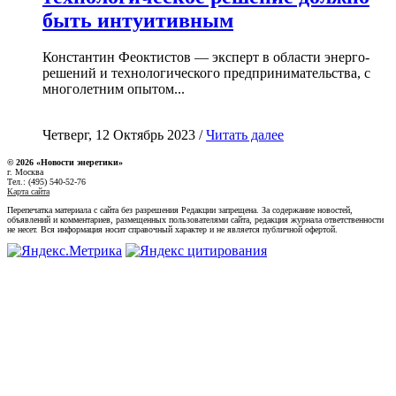
быть интуитивным
Константин Феоктистов — эксперт в области энерго-
решений и технологического предпринимательства, с
многолетним опытом...
Четверг, 12 Октябрь 2023 /
Читать далее
© 2026 «Новости энеретики»
г. Москва
Тел.: (495) 540-52-76
Карта сайта
Перепечатка материала с сайта без разрешения Редакции запрещена. За содержание новостей,
объявлений и комментариев, размещенных пользователями сайта, редакция журнала ответственности
не несет. Вся информация носит справочный характер и не является публичной офертой.