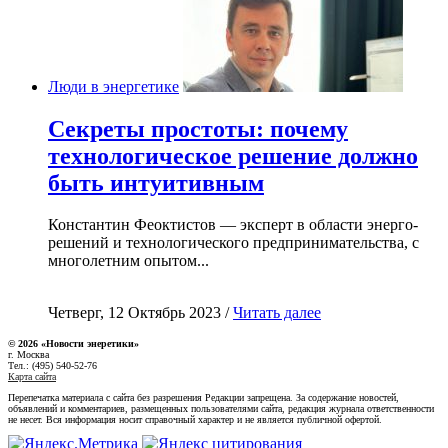
Люди в энергетике
Секреты простоты: почему
технологическое решение должно
быть интуитивным
Константин Феоктистов — эксперт в области энерго-
решений и технологического предпринимательства, с
многолетним опытом...
Четверг, 12 Октябрь 2023 /
Читать далее
© 2026 «Новости энеретики»
г. Москва
Тел.: (495) 540-52-76
Карта сайта
Перепечатка материала с сайта без разрешения Редакции запрещена. За содержание новостей,
объявлений и комментариев, размещенных пользователями сайта, редакция журнала ответственности
не несет. Вся информация носит справочный характер и не является публичной офертой.