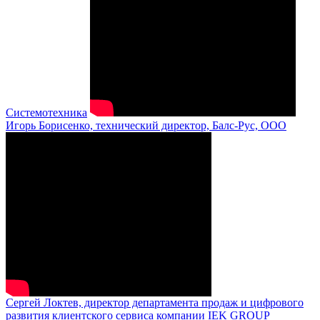
Системотехника
Игорь Борисенко, технический директор, Балс-Рус, ООО
Сергей Локтев, директор департамента продаж и цифрового
развития клиентского сервиса компании IEK GROUP