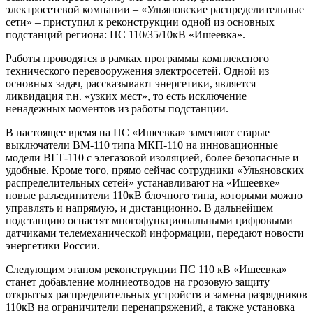
электросетевой компании – «Ульяновские распределительные
сети» – приступил к реконструкции одной из основных
подстанций региона: ПС 110/35/10кВ «Ишеевка».
Работы проводятся в рамках программы комплексного
технического перевооружения электросетей. Одной из
основных задач, рассказывают энергетики, является
ликвидация т.н. «узких мест», то есть исключение
ненадежных моментов из работы подстанции.
В настоящее время на ПС «Ишеевка» заменяют старые
выключатели ВМ-110 типа МКП-110 на инновационные
модели ВГТ-110 с элегазовой изоляцией, более безопасные и
удобные. Кроме того, прямо сейчас сотрудники «Ульяновских
распределительных сетей» устанавливают на «Ишеевке»
новые разъединители 110кВ блочного типа, которыми можно
управлять и напрямую, и дистанционно. В дальнейшем
подстанцию оснастят многофункциональными цифровыми
датчиками телемеханической информации, передают новости
энергетики России.
Следующим этапом реконструкции ПС 110 кВ «Ишеевка»
станет добавление молниеотводов на грозовую защиту
открытых распределительных устройств и замена разрядников
110кВ на ограничители перенапряжений, а также установка