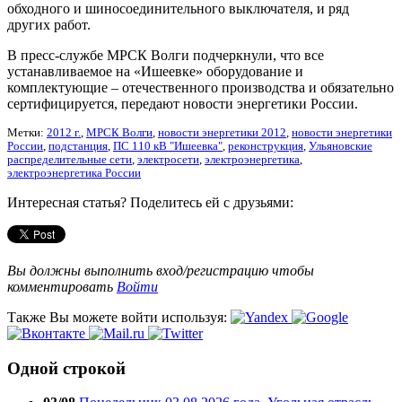
обходного и шиносоединительного выключателя, и ряд
других работ.
В пресс-службе МРСК Волги подчеркнули, что все
устанавливаемое на «Ишеевке» оборудование и
комплектующие – отечественного производства и обязательно
сертифицируется, передают новости энергетики России.
Метки:
2012 г.
,
МРСК Волги
,
новости энергетики 2012
,
новости энергетики
России
,
подстанция
,
ПС 110 кВ "Ишеевка"
,
реконструкция
,
Ульяновские
распределительные сети
,
электросети
,
электроэнергетика
,
электроэнергетика России
Интересная статья? Поделитесь ей с друзьями:
Вы должны выполнить вход/регистрацию чтобы
комментировать
Войти
Также Вы можете войти используя:
Одной строкой