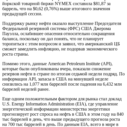
йоркской товарной биржи NYMEX составила $81,87 за
баррель, что на $0,62 (0,76%) выше итогового значения
предыдущей сессии.
Поддержку рынку нефти оказало выступление Председателя
Федеральной резервной системы (ФРС) США Джерома
Пауэлла, ослабившее опасения относительно сокращения
баланса, поскольку он дал понять, что не планирует
торопиться с этим вопросом и заявил, что американский ЦБ
сможет замедлить инфляцию, не подорвав экономического
роста страны.
Помимо этого, данные American Petroleum Institute (API),
которые были опубликованы вчера, показали снижение
резервов нефти в стране по итогам седьмой недели подряд. По
информации API, запасы в США на минувшей неделе
снизились на 1,077 млн баррелей после падения на 6,432 млн
баррелей неделей ранее.
Еще одним положительным фактором для рынка стал доклад
U.S. Energy Information Administration (EIA), где управление
энергетической информации министерства энергетики
прогнозирует рост спроса на нефть в США в этом году на 840
тыс баррелей в день, что выше предыдущего прогноза роста
на 700 тыс баррелей в день. По данным EIA, всего в мире в