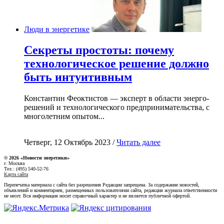
Люди в энергетике
Секреты простоты: почему
технологическое решение должно
быть интуитивным
Константин Феоктистов — эксперт в области энерго-
решений и технологического предпринимательства, с
многолетним опытом...
Четверг, 12 Октябрь 2023 /
Читать далее
© 2026 «Новости энеретики»
г. Москва
Тел.: (495) 540-52-76
Карта сайта
Перепечатка материала с сайта без разрешения Редакции запрещена. За содержание новостей,
объявлений и комментариев, размещенных пользователями сайта, редакция журнала ответственности
не несет. Вся информация носит справочный характер и не является публичной офертой.