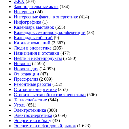
ЖКХ
(304)
Законодательные акты
(184)
Интервью
(24)
Интересные факты в энергетике
(414)
Инфографика
(1)
Календарь выставок
(555)
Календарь семинаров, конференций
(38)
Календарь событий
(9)
Каталог компаний
(2 367)
Люди в энергетике
(205)
Назначения и отставки
(477)
Нефть и нефтепродукты
(5 580)
Новости
(2 595)
Новость дня
(14 993)
От редакции
(47)
Пресс-релиз
(2 009)
Ремонтные работы
(152)
Статьи по энергетике
(357)
Строительство объектов энергетики
(506)
Теплоснабжение
(544)
Уголь
(651)
Электротехника
(300)
Электроэнергетика
(6 659)
Энергетика в быту
(33)
Энергетика и фондовый рынок
(1 623)