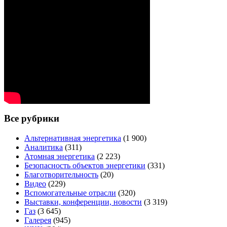
Все рубрики
Альтернативная энергетика
(1 900)
Аналитика
(311)
Атомная энергетика
(2 223)
Безопасность объектов энергетики
(331)
Благотворительность
(20)
Видео
(229)
Вспомогательные отрасли
(320)
Выставки, конференции, новости
(3 319)
Газ
(3 645)
Галерея
(945)