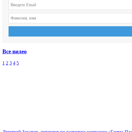
Все видео
1
2
3
4
5
Дмитрий Захаров, директор по развитию компании «Гамма-Пл