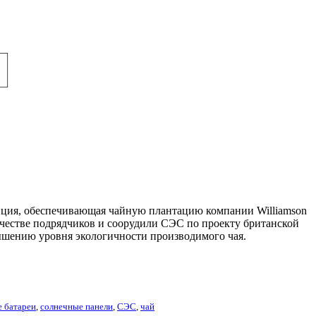
анция, обеспечивающая чайную плантацию компании Williamson
качестве подрядчиков и соорудили СЭС по проекту британской
вышению уровня экологичности производимого чая.
 батареи
,
солнечные панели
,
СЭС
,
чай