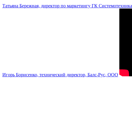
Татьяна Бережная, директор по маркетингу ГК Системотехник
Игорь Борисенко, технический директор, Балс-Рус, ООО