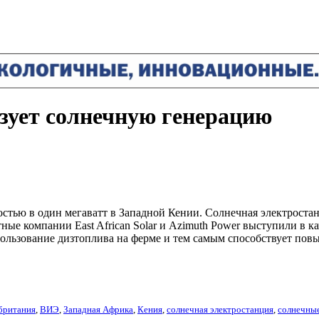
ьзует солнечную генерацию
остью в один мегаватт в Западной Кении. Солнечная электрост
ные компании East African Solar и Azimuth Power выступили в 
спользование дизтоплива на ферме и тем самым способствует по
британия
,
ВИЭ
,
Западная Африка
,
Кения
,
солнечная электростанция
,
солнечные