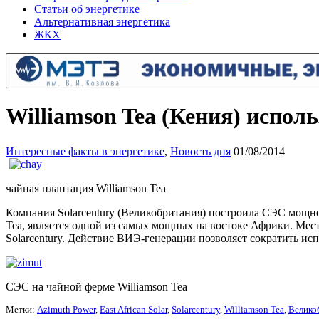
Статьи об энергетике
Альтернативная энергетика
ЖКХ
Williamson Tea (Кения) испол
Интересные факты в энергетике
,
Новость дня
01/08/2014
чайная плантация Williamson Tea
Компания Solarcentury (Великобритания) построила СЭС мощн
Tea, является одной из самых мощных на востоке Африки. Мест
Solarcentury. Действие ВИЭ-генерации позволяет сократить и
СЭС на чайной ферме Williamson Tea
Метки:
Azimuth Power
,
East African Solar
,
Solarcentury
,
Williamson Tea
,
Велико