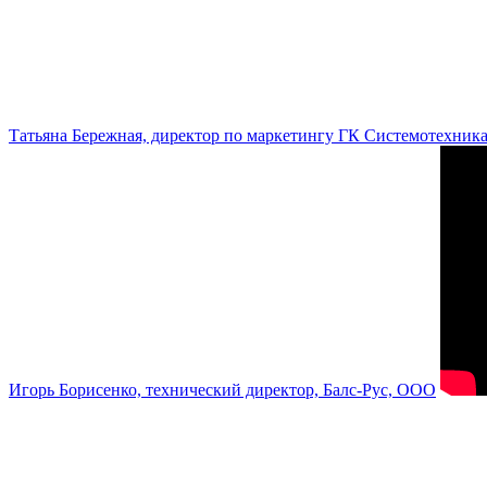
Татьяна Бережная, директор по маркетингу ГК Системотехник
Игорь Борисенко, технический директор, Балс-Рус, ООО