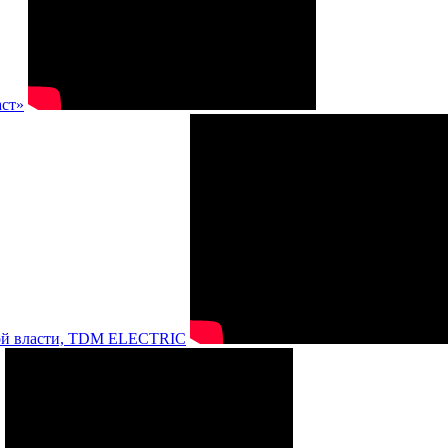
аст»
нной власти, TDM ELECTRIC