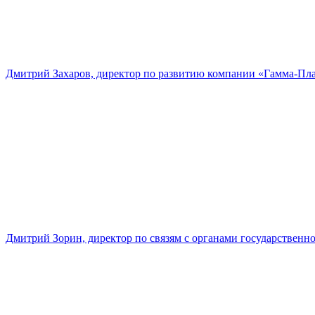
Дмитрий Захаров, директор по развитию компании «Гамма-Пл
Дмитрий Зорин, директор по связям с органами государстве