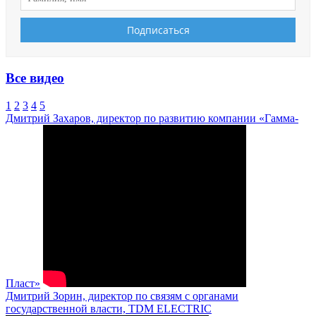
Все видео
1
2
3
4
5
Дмитрий Захаров, директор по развитию компании «Гамма-
Пласт»
Дмитрий Зорин, директор по связям с органами
государственной власти, TDM ELECTRIC