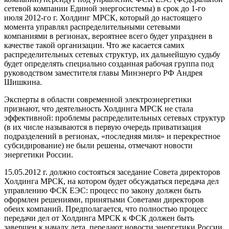
сетевой компании Единой энергосистемы) в срок до 1-го
июля 2012-го г. Холдинг МРСК, который до настоящего
момента управлял распределительными сетевыми
компаниями в регионах, вероятнее всего будет упразднен в
качестве такой организации. Что же касается самих
распределительных сетевых структур, их дальнейшую судьбу
будет определять специально созданная рабочая группа под
руководством заместителя главы Минэнерго РФ Андрея
Шишкина.
Эксперты в области современной электроэнергетики
признают, что деятельность Холдинга МРСК не стала
эффективной: проблемы распределительных сетевых структур
(в их числе называются в первую очередь приватизация
подразделений в регионах, «последняя миля» и перекрестное
субсидирование) не были решены, отмечают новости
энергетики России.
15.05.2012 г. должно состояться заседание Совета директоров
Холдинга МРСК, на котором будет обсуждаться передача дел
управлению ФСК ЕЭС: процесс по закону должен быть
оформлен решениями, принятыми Советами директоров
обеих компаний. Предполагается, что полностью процесс
передачи дел от Холдинга МРСК к ФСК должен быть
завершен к началу лета, передают новости энергетики России.