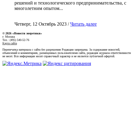
решений и технологического предпринимательства, с
многолетним опытом...
Четверг, 12 Октябрь 2023 /
Читать далее
© 2026 «Новости энеретики»
г. Москва
Тел.: (495) 540-52-76
Карта сайта
Перепечатка материала с сайта без разрешения Редакции запрещена. За содержание новостей,
объявлений и комментариев, размещенных пользователями сайта, редакция журнала ответственности
не несет. Вся информация носит справочный характер и не является публичной офертой.