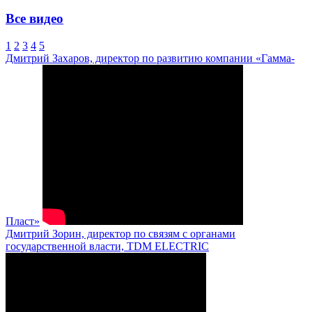
Все видео
1
2
3
4
5
Дмитрий Захаров, директор по развитию компании «Гамма-
Пласт»
Дмитрий Зорин, директор по связям с органами
государственной власти, TDM ELECTRIC