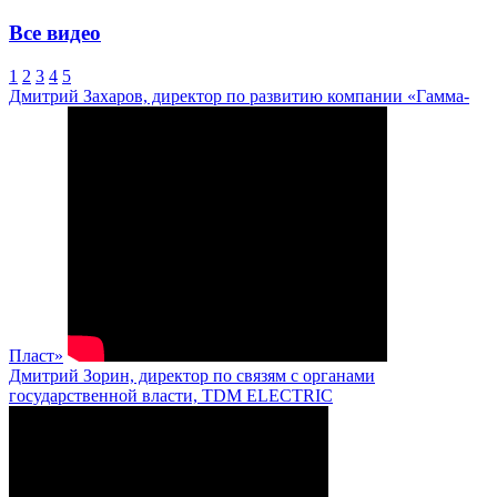
Все видео
1
2
3
4
5
Дмитрий Захаров, директор по развитию компании «Гамма-
Пласт»
Дмитрий Зорин, директор по связям с органами
государственной власти, TDM ELECTRIC