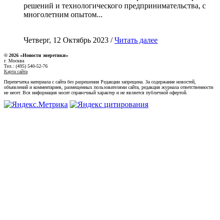
решений и технологического предпринимательства, с
многолетним опытом...
Четверг, 12 Октябрь 2023 /
Читать далее
© 2026 «Новости энеретики»
г. Москва
Тел.: (495) 540-52-76
Карта сайта
Перепечатка материала с сайта без разрешения Редакции запрещена. За содержание новостей,
объявлений и комментариев, размещенных пользователями сайта, редакция журнала ответственности
не несет. Вся информация носит справочный характер и не является публичной офертой.