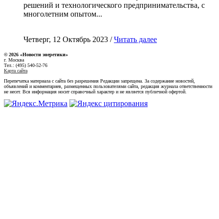
решений и технологического предпринимательства, с
многолетним опытом...
Четверг, 12 Октябрь 2023 /
Читать далее
© 2026 «Новости энеретики»
г. Москва
Тел.: (495) 540-52-76
Карта сайта
Перепечатка материала с сайта без разрешения Редакции запрещена. За содержание новостей,
объявлений и комментариев, размещенных пользователями сайта, редакция журнала ответственности
не несет. Вся информация носит справочный характер и не является публичной офертой.