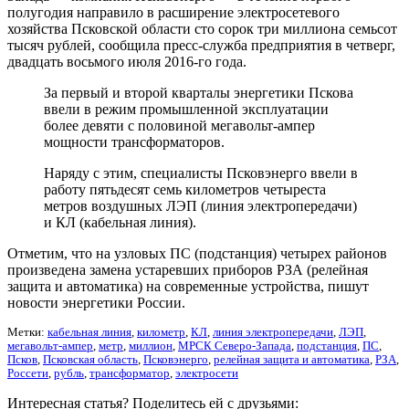
полугодия направило в расширение электросетевого
хозяйства Псковской области сто сорок три миллиона семьсот
тысяч рублей, сообщила пресс-служба предприятия в четверг,
двадцать восьмого июля 2016-го года.
За первый и второй кварталы энергетики Пскова
ввели в режим промышленной эксплуатации
более девяти с половиной мегавольт-ампер
мощности трансформаторов.
Наряду с этим, специалисты Псковэнерго ввели в
работу пятьдесят семь километров четыреста
метров воздушных ЛЭП (линия электропередачи)
и КЛ (кабельная линия).
Отметим, что на узловых ПС (подстанция) четырех районов
произведена замена устаревших приборов РЗА (релейная
защита и автоматика) на современные устройства, пишут
новости энергетики России.
Метки:
кабельная линия
,
километр
,
КЛ
,
линия электропередачи
,
ЛЭП
,
мегавольт-ампер
,
метр
,
миллион
,
МРСК Северо-Запада
,
подстанция
,
ПС
,
Псков
,
Псковская область
,
Псковэнерго
,
релейная защита и автоматика
,
РЗА
,
Россети
,
рубль
,
трансформатор
,
электросети
Интересная статья? Поделитесь ей с друзьями: