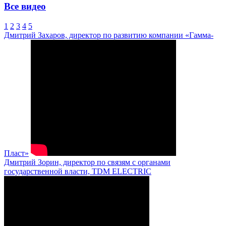
Все видео
1
2
3
4
5
Дмитрий Захаров, директор по развитию компании «Гамма-
Пласт»
Дмитрий Зорин, директор по связям с органами
государственной власти, TDM ELECTRIC