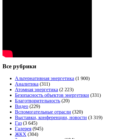
Все рубрики
Альтернативная энергетика
(1 900)
Аналитика
(311)
Атомная энергетика
(2 223)
Безопасность объектов энергетики
(331)
Благотворительность
(20)
Видео
(229)
Вспомогательные отрасли
(320)
Выставки, конференции, новости
(3 319)
Газ
(3 645)
Галерея
(945)
ЖКХ
(304)