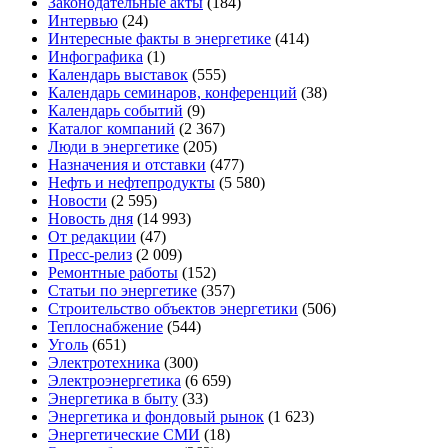
Законодательные акты
(184)
Интервью
(24)
Интересные факты в энергетике
(414)
Инфографика
(1)
Календарь выставок
(555)
Календарь семинаров, конференций
(38)
Календарь событий
(9)
Каталог компаний
(2 367)
Люди в энергетике
(205)
Назначения и отставки
(477)
Нефть и нефтепродукты
(5 580)
Новости
(2 595)
Новость дня
(14 993)
От редакции
(47)
Пресс-релиз
(2 009)
Ремонтные работы
(152)
Статьи по энергетике
(357)
Строительство объектов энергетики
(506)
Теплоснабжение
(544)
Уголь
(651)
Электротехника
(300)
Электроэнергетика
(6 659)
Энергетика в быту
(33)
Энергетика и фондовый рынок
(1 623)
Энергетические СМИ
(18)