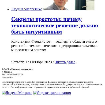
Люди в энергетике
Секреты простоты: почему
технологическое решение должно
быть интуитивным
Константин Феоктистов — эксперт в области энерго-
решений и технологического предпринимательства, с
многолетним опытом...
Четверг, 12 Октябрь 2023 /
Читать далее
© 2026 «Новости энеретики»
г. Москва
Тел.: (495) 540-52-76
Карта сайта
Перепечатка материала с сайта без разрешения Редакции запрещена. За содержание новостей,
объявлений и комментариев, размещенных пользователями сайта, редакция журнала ответственности
не несет. Вся информация носит справочный характер и не является публичной офертой.