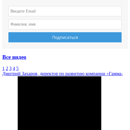
Все видео
1
2
3
4
5
Дмитрий Захаров, директор по развитию компании «Гамма-