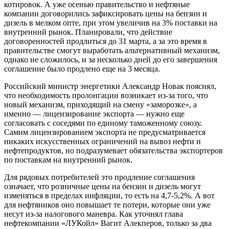
котировок. А уже осенью правительство и нефтяные
компании договорились зафиксировать цены на бензин и
дизель в мелком опте, при этом увеличив на 3% поставки на
внутренний рынок. Планировали, что действие
договоренностей продлиться до 31 марта, а за это время в
правительстве смогут выработать альтернативный механизм,
однако не сложилось, и за несколько дней до его завершения
соглашение было продлено еще на 3 месяца.
Российский министр энергетики Александр Новак пояснял,
что необходимость пролонгации возникает из-за того, что
новый механизм, приходящий на смену «заморозке», а
именно — лицензирование экспорта — нужно еще
согласовать с соседями по единому таможенному союзу.
Самим лицензированием экспорта не предусматривается
никаких искусственных ограничений на вывоз нефти и
нефтепродуктов, но подразумевает обязательства экспортеров
по поставкам на внутренний рынок.
Для рядовых потребителей это продление соглашения
означает, что розничные цены на бензин и дизель могут
изменяться в пределах инфляции, то есть на 4,7-5,2%. А вот
для нефтяников оно повышает те потери, которые они уже
несут из-за налогового маневра. Как уточнял глава
нефтекомпании «ЛУКойл» Вагит Алекперов, только за два