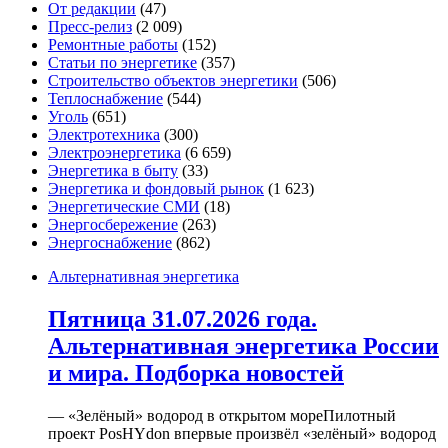
От редакции
(47)
Пресс-релиз
(2 009)
Ремонтные работы
(152)
Статьи по энергетике
(357)
Строительство объектов энергетики
(506)
Теплоснабжение
(544)
Уголь
(651)
Электротехника
(300)
Электроэнергетика
(6 659)
Энергетика в быту
(33)
Энергетика и фондовый рынок
(1 623)
Энергетические СМИ
(18)
Энергосбережение
(263)
Энергоснабжение
(862)
Альтернативная энергетика
Пятница 31.07.2026 года.
Альтернативная энергетика России
и мира. Подборка новостей
— «Зелёный» водород в открытом мореПилотный
проект PosHYdon впервые произвёл «зелёный» водород