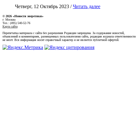
Четверг, 12 Октябрь 2023 /
Читать далее
© 2026 «Новости энеретики»
г. Москва
Тел.: (495) 540-52-76
Карта сайта
Перепечатка материала с сайта без разрешения Редакции запрещена. За содержание новостей,
объявлений и комментариев, размещенных пользователями сайта, редакция журнала ответственности
не несет. Вся информация носит справочный характер и не является публичной офертой.