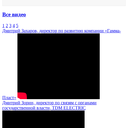
Все видео
1
2
3
4
5
Дмитрий Захаров, директор по развитию компании «Гамма-
Пласт»
Дмитрий Зорин, директор по связям с органами
государственной власти, TDM ELECTRIC