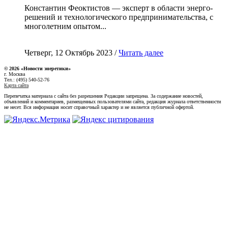
Константин Феоктистов — эксперт в области энерго-
решений и технологического предпринимательства, с
многолетним опытом...
Четверг, 12 Октябрь 2023 /
Читать далее
© 2026 «Новости энеретики»
г. Москва
Тел.: (495) 540-52-76
Карта сайта
Перепечатка материала с сайта без разрешения Редакции запрещена. За содержание новостей,
объявлений и комментариев, размещенных пользователями сайта, редакция журнала ответственности
не несет. Вся информация носит справочный характер и не является публичной офертой.