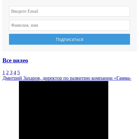
Все видео
1
2
3
4
5
Дмитрий Захаров, директор по развитию компании «Гамма-