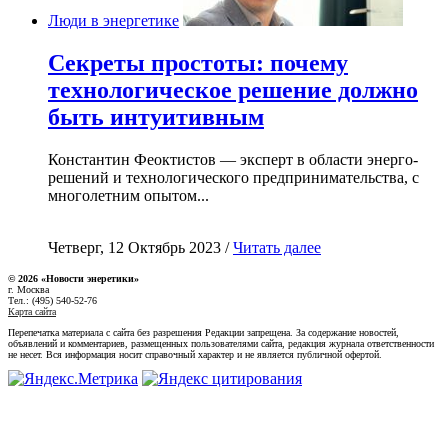
Люди в энергетике
Секреты простоты: почему
технологическое решение должно
быть интуитивным
Константин Феоктистов — эксперт в области энерго-
решений и технологического предпринимательства, с
многолетним опытом...
Четверг, 12 Октябрь 2023 /
Читать далее
© 2026 «Новости энеретики»
г. Москва
Тел.: (495) 540-52-76
Карта сайта
Перепечатка материала с сайта без разрешения Редакции запрещена. За содержание новостей,
объявлений и комментариев, размещенных пользователями сайта, редакция журнала ответственности
не несет. Вся информация носит справочный характер и не является публичной офертой.