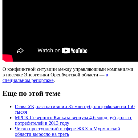
О конфликтной ситуации между управляющими компаниями
в поселке Энергетики Оренбургской области —
в
специальном репортаже
.
Еще по этой теме
Глава УК, растративший 35 млн руб, оштрафован на 150
тысяч
МРСК Северного Кавказа вернула 4,6 млрд руб долга с
потребителей в 2013 году
Число преступлений в сфере ЖКХ в Мурманской
области выросло на треть