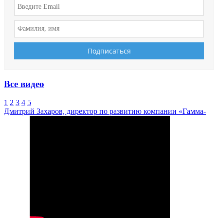
Все видео
1
2
3
4
5
Дмитрий Захаров, директор по развитию компании «Гамма-