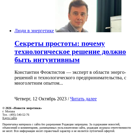
Люди в энергетике
Секреты простоты: почему
технологическое решение должно
быть интуитивным
Константин Феоктистов — эксперт в области энерго-
решений и технологического предпринимательства, с
многолетним опытом...
Четверг, 12 Октябрь 2023 /
Читать далее
© 2026 «Новости энеретики»
г. Москва
Тел.: (495) 540-52-76
Карта сайта
Перепечатка материала с сайта без разрешения Редакции запрещена. За содержание новостей,
объявлений и комментариев, размещенных пользователями сайта, редакция журнала ответственности
не несет. Вся информация носит справочный характер и не является публичной офертой.