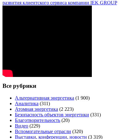
развития клиентского сервиса компании IEK GROUP
Все рубрики
Альтернативная энергетика
(1 900)
Аналитика
(311)
Атомная энергетика
(2 223)
Безопасность объектов энергетики
(331)
Благотворительность
(20)
Видео
(229)
Вспомогательные отрасли
(320)
Выставки, конференции, новости
(3 319)