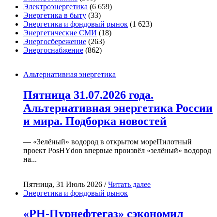
Электроэнергетика
(6 659)
Энергетика в быту
(33)
Энергетика и фондовый рынок
(1 623)
Энергетические СМИ
(18)
Энергосбережение
(263)
Энергоснабжение
(862)
Альтернативная энергетика
Пятница 31.07.2026 года.
Альтернативная энергетика России
и мира. Подборка новостей
— «Зелёный» водород в открытом мореПилотный
проект PosHYdon впервые произвёл «зелёный» водород
на...
Пятница, 31 Июль 2026 /
Читать далее
Энергетика и фондовый рынок
«РН-Пурнефтегаз» сэкономил