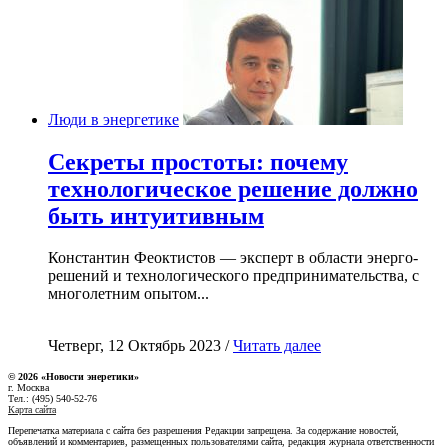
Люди в энергетике
Секреты простоты: почему
технологическое решение должно
быть интуитивным
Константин Феоктистов — эксперт в области энерго-
решений и технологического предпринимательства, с
многолетним опытом...
Четверг, 12 Октябрь 2023 /
Читать далее
© 2026 «Новости энеретики»
г. Москва
Тел.: (495) 540-52-76
Карта сайта
Перепечатка материала с сайта без разрешения Редакции запрещена. За содержание новостей,
объявлений и комментариев, размещенных пользователями сайта, редакция журнала ответственности