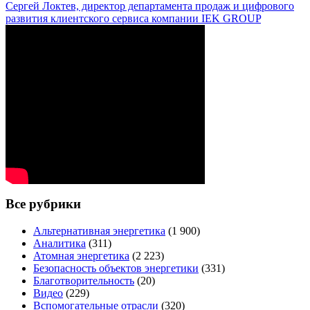
Сергей Локтев, директор департамента продаж и цифрового
развития клиентского сервиса компании IEK GROUP
Все рубрики
Альтернативная энергетика
(1 900)
Аналитика
(311)
Атомная энергетика
(2 223)
Безопасность объектов энергетики
(331)
Благотворительность
(20)
Видео
(229)
Вспомогательные отрасли
(320)