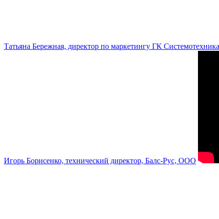
Татьяна Бережная, директор по маркетингу ГК Системотехник
Игорь Борисенко, технический директор, Балс-Рус, ООО