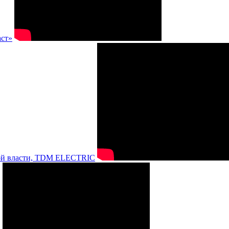
аст»
нной власти, TDM ELECTRIC