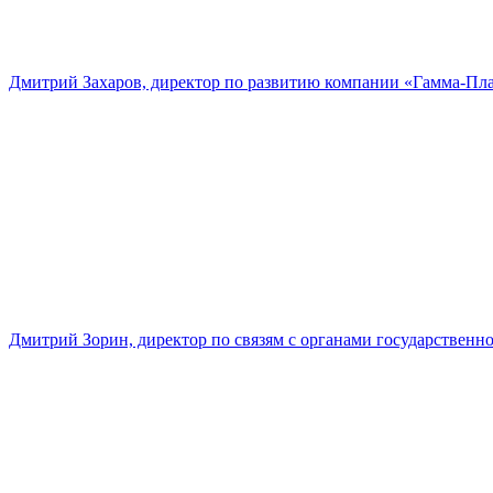
Дмитрий Захаров, директор по развитию компании «Гамма-Пл
Дмитрий Зорин, директор по связям с органами государстве