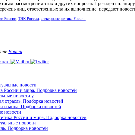
 итогам рассмотрения этих и других вопросах Президент планиру
еречень лиц, ответственных за их выполнение, передают новост
ки России
,
ТЭК России
,
электроэнергетика России
вать
Войти
ктуальные новости
ка России и мира. Подборка новостей
альные новости у
ая отрасль. Подборка новостей
ии и мира. Подборка новостей
ые новости
гетика России и мира. Подборка новостей
ктуальные новости
сль. Подборка новостей