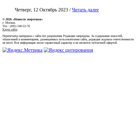
Четверг, 12 Октябрь 2023 /
Читать далее
© 2026 «Новости энеретики»
г. Москва
Тел.: (495) 540-52-76
Карта сайта
Перепечатка материала с сайта без разрешения Редакции запрещена. За содержание новостей,
объявлений и комментариев, размещенных пользователями сайта, редакция журнала ответственности
не несет. Вся информация носит справочный характер и не является публичной офертой.