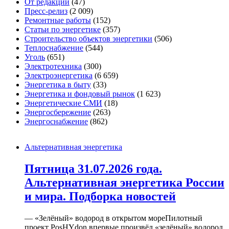
От редакции
(47)
Пресс-релиз
(2 009)
Ремонтные работы
(152)
Статьи по энергетике
(357)
Строительство объектов энергетики
(506)
Теплоснабжение
(544)
Уголь
(651)
Электротехника
(300)
Электроэнергетика
(6 659)
Энергетика в быту
(33)
Энергетика и фондовый рынок
(1 623)
Энергетические СМИ
(18)
Энергосбережение
(263)
Энергоснабжение
(862)
Альтернативная энергетика
Пятница 31.07.2026 года.
Альтернативная энергетика России
и мира. Подборка новостей
— «Зелёный» водород в открытом мореПилотный
проект PosHYdon впервые произвёл «зелёный» водород