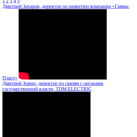
1
2
3
4
5
Дмитрий Захаров, директор по развитию компании «Гамма-
Пласт»
Дмитрий Зорин, директор по связям с органами
государственной власти, TDM ELECTRIC