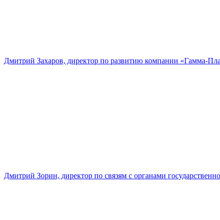
Дмитрий Захаров, директор по развитию компании «Гамма-Пл
Дмитрий Зорин, директор по связям с органами государстве