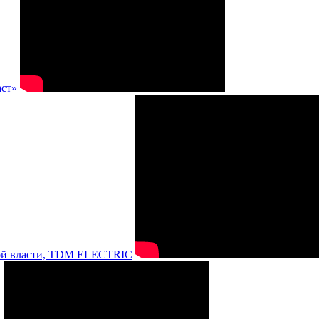
аст»
нной власти, TDM ELECTRIC