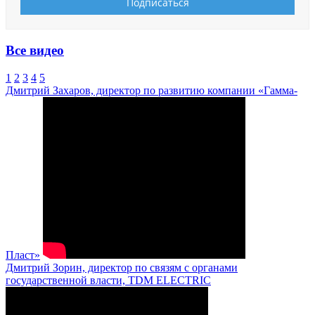
Все видео
1
2
3
4
5
Дмитрий Захаров, директор по развитию компании «Гамма-
Пласт»
Дмитрий Зорин, директор по связям с органами
государственной власти, TDM ELECTRIC