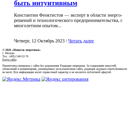
быть интуитивным
Константин Феоктистов — эксперт в области энерго-
решений и технологического предпринимательства, с
многолетним опытом...
Четверг, 12 Октябрь 2023 /
Читать далее
© 2026 «Новости энеретики»
г. Москва
Тел.: (495) 540-52-76
Карта сайта
Перепечатка материала с сайта без разрешения Редакции запрещена. За содержание новостей,
объявлений и комментариев, размещенных пользователями сайта, редакция журнала ответственности
не несет. Вся информация носит справочный характер и не является публичной офертой.