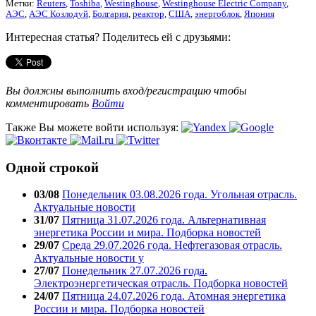
Метки:
Reuters
,
Toshiba
,
Westinghouse
,
Westinghouse Electric Company
,
АЭС
,
АЭС Козлодуй
,
Болгария
,
реактор
,
США
,
энергоблок
,
Япония
Интересная статья? Поделитесь ей с друзьями:
Вы должны выполнить вход/регистрацию чтобы
комментировать
Войти
Также Вы можете войти используя:
Одной строкой
03/08
Понедельник 03.08.2026 года. Угольная отрасль.
Актуальные новости
31/07
Пятница 31.07.2026 года. Альтернативная
энергетика России и мира. Подборка новостей
29/07
Среда 29.07.2026 года. Нефтегазовая отрасль.
Актуальные новости у
27/07
Понедельник 27.07.2026 года.
Электроэнергетическая отрасль. Подборка новостей
24/07
Пятница 24.07.2026 года. Атомная энергетика
России и мира. Подборка новостей