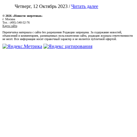
Четверг, 12 Октябрь 2023 /
Читать далее
© 2026 «Новости энеретики»
г. Москва
Тел.: (495) 540-52-76
Карта сайта
Перепечатка материала с сайта без разрешения Редакции запрещена. За содержание новостей,
объявлений и комментариев, размещенных пользователями сайта, редакция журнала ответственности
не несет. Вся информация носит справочный характер и не является публичной офертой.