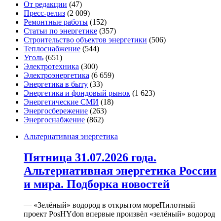
От редакции
(47)
Пресс-релиз
(2 009)
Ремонтные работы
(152)
Статьи по энергетике
(357)
Строительство объектов энергетики
(506)
Теплоснабжение
(544)
Уголь
(651)
Электротехника
(300)
Электроэнергетика
(6 659)
Энергетика в быту
(33)
Энергетика и фондовый рынок
(1 623)
Энергетические СМИ
(18)
Энергосбережение
(263)
Энергоснабжение
(862)
Альтернативная энергетика
Пятница 31.07.2026 года.
Альтернативная энергетика России
и мира. Подборка новостей
— «Зелёный» водород в открытом мореПилотный
проект PosHYdon впервые произвёл «зелёный» водород