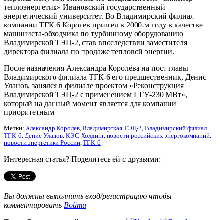
теплоэнергетик» Ивановский государственный
энергетический университет. Во Владимирский филиал
компании ТГК-6 Королев пришел в 2000-м году в качестве
машиниста-обходчика по турбинному оборудованию
Владимирской ТЭЦ-2, став впоследствии заместителя
директора филиала по продаже тепловой энергии.
После назначения Александра Королёва на пост главы
Владимирского филиала ТГК-6 его предшественник, Денис
Уланов, занялся в филиале проектом «Реконструкция
Владимирской ТЭЦ-2 с применением ПГУ-230 МВт»,
который на данный момент является для компании
приоритетным.
Метки:
Александр Королев
,
Владимирская ТЭЦ-2
,
Владимирский филиал
ТГК-6
,
Денис Уланов
,
КЭС-Холдинг
,
новости российских энергокомпаний
,
новости энергетики России
,
ТГК-6
Интересная статья? Поделитесь ей с друзьями:
Вы должны выполнить вход/регистрацию чтобы
комментировать
Войти