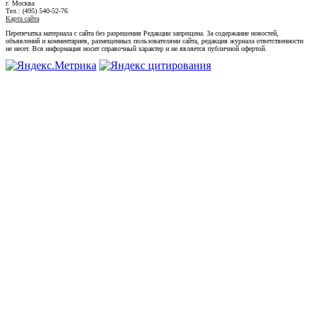
г. Москва
Тел.: (495) 540-52-76
Карта сайта
Перепечатка материала с сайта без разрешения Редакции запрещена. За содержание новостей,
объявлений и комментариев, размещенных пользователями сайта, редакция журнала ответственности
не несет. Вся информация носит справочный характер и не является публичной офертой.