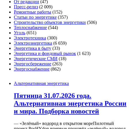
От редакции
(47)
Пресс-релиз
(2 009)
Ремонтные работы
(152)
Статьи по энергетике
(357)
Строительство объектов энергетики
(506)
Теплоснабжение
(544)
Уголь
(651)
Электротехника
(300)
Электроэнергетика
(6 659)
Энергетика в быту
(33)
Энергетика и фондовый рынок
(1 623)
Энергетические СМИ
(18)
Энергосбережение
(263)
Энергоснабжение
(862)
Альтернативная энергетика
Пятница 31.07.2026 года.
Альтернативная энергетика России
и мира. Подборка новостей
— «Зелёный» водород в открытом мореПилотный
проект PosHYdon впервые произвёл «зелёный» водород