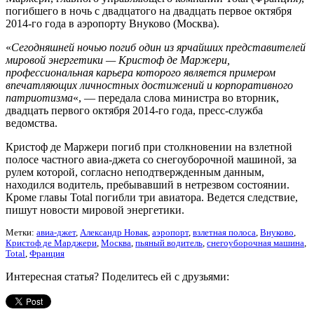
погибшего в ночь с двадцатого на двадцать первое октября
2014-го года в аэропорту Внуково (Москва).
«
Сегодняшней ночью погиб один из ярчайших представителей
мировой энергетики — Кристоф де Маржери,
профессиональная карьера которого является примером
впечатляющих личностных достижений и корпоративного
патриотизма
«, — передала слова министра во вторник,
двадцать первого октября 2014-го года, пресс-служба
ведомства.
Кристоф де Маржери погиб при столкновении на взлетной
полосе частного авиа-джета со снегоуборочной машиной, за
рулем которой, согласно неподтвержденным данным,
находился водитель, пребывавший в нетрезвом состоянии.
Кроме главы Total погибли три авиатора. Ведется следствие,
пишут новости мировой энергетики.
Метки:
авиа-джет
,
Александр Новак
,
аэропорт
,
взлетная полоса
,
Внуково
,
Кристоф де Марджери
,
Москва
,
пьяный водитель
,
снегоуборочная машина
,
Тоtаl
,
Франция
Интересная статья? Поделитесь ей с друзьями: