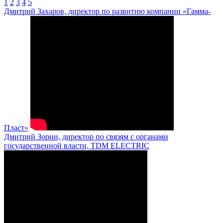
1
2
3
4
5
Дмитрий Захаров, директор по развитию компании «Гамма-
Пласт»
Дмитрий Зорин, директор по связям с органами
государственной власти, TDM ELECTRIC