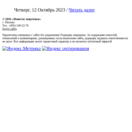
Четверг, 12 Октябрь 2023 /
Читать далее
© 2026 «Новости энеретики»
г. Москва
Тел.: (495) 540-52-76
Карта сайта
Перепечатка материала с сайта без разрешения Редакции запрещена. За содержание новостей,
объявлений и комментариев, размещенных пользователями сайта, редакция журнала ответственности
не несет. Вся информация носит справочный характер и не является публичной офертой.