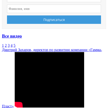
Все видео
1
2
3
4
5
Дмитрий Захаров, директор по развитию компании «Гамма-
Пласт»