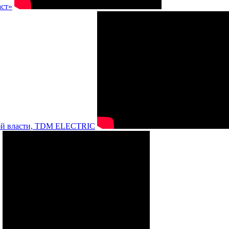
аст»
нной власти, TDM ELECTRIC