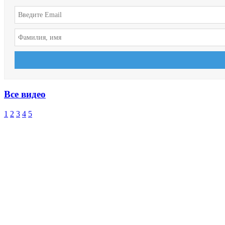
Все видео
1
2
3
4
5