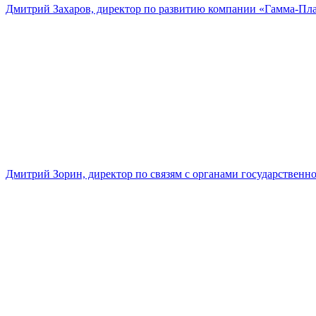
Дмитрий Захаров, директор по развитию компании «Гамма-Пл
Дмитрий Зорин, директор по связям с органами государстве