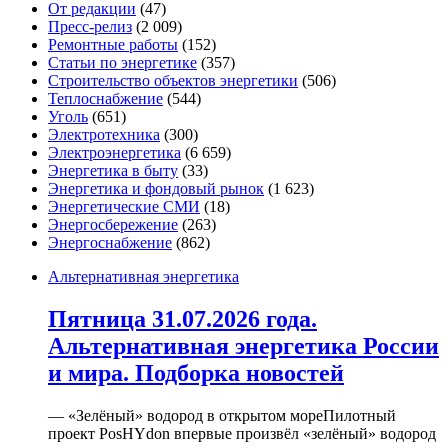
От редакции
(47)
Пресс-релиз
(2 009)
Ремонтные работы
(152)
Статьи по энергетике
(357)
Строительство объектов энергетики
(506)
Теплоснабжение
(544)
Уголь
(651)
Электротехника
(300)
Электроэнергетика
(6 659)
Энергетика в быту
(33)
Энергетика и фондовый рынок
(1 623)
Энергетические СМИ
(18)
Энергосбережение
(263)
Энергоснабжение
(862)
Альтернативная энергетика
Пятница 31.07.2026 года.
Альтернативная энергетика России
и мира. Подборка новостей
— «Зелёный» водород в открытом мореПилотный
проект PosHYdon впервые произвёл «зелёный» водород