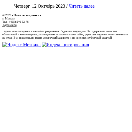
Четверг, 12 Октябрь 2023 /
Читать далее
© 2026 «Новости энеретики»
г. Москва
Тел.: (495) 540-52-76
Карта сайта
Перепечатка материала с сайта без разрешения Редакции запрещена. За содержание новостей,
объявлений и комментариев, размещенных пользователями сайта, редакция журнала ответственности
не несет. Вся информация носит справочный характер и не является публичной офертой.