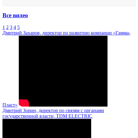
Все видео
1
2
3
4
5
Дмитрий Захаров, директор по развитию компании «Гамма-
Пласт»
Дмитрий Зорин, директор по связям с органами
государственной власти, TDM ELECTRIC