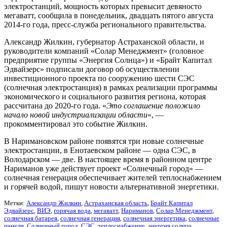
электростанций, мощность которых превысит девяносто
мегаватт, сообщила в понедельник, двадцать пятого августа
2014-го года, пресс-служба регионального правительства.
Александр Жилкин, губернатор Астраханской области, и
руководители компаний «Солар Менеджмент» (головное
предприятие группы «Энергия Солнца») и «Брайт Капитал
Эдвайзерс» подписали договор об осуществлении
инвестиционного проекта по сооружению шести СЭС
(солнечная электростанция) в рамках реализации программы
экономического и социального развития региона, которая
рассчитана до 2020-го года. «
Это соглашение положило
начало новой индустриализации области
«, —
прокомментировал это событие Жилкин.
В Наримановском районе появятся три новые солнечные
электростанции, в Енотаевском районе — одна СЭС, в
Володарском — две. В настоящее время в районном центре
Нариманов уже действует проект «Солнечный город» —
солнечная генерация обеспечивает жителей теплоснабжением
и горячей водой, пишут новости альтернативной энергетики.
Метки:
Александр Жилкин
,
Астраханская область
,
Брайт Капитал
Эдвайзерс
,
ВИЭ
,
горячая вода
,
мегаватт
,
Нариманов
,
Солар Менеджмент
,
солнечная батарея
,
солнечная генерация
,
солнечная энергетика
,
солнечные
панели
,
Солнечный город
,
СЭС
,
теплоснабжение
,
энергия солнца