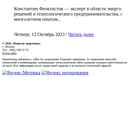
Константин Феоктистов — эксперт в области энерго-
решений и технологического предпринимательства, с
многолетним опытом...
Четверг, 12 Октябрь 2023 /
Читать далее
© 2026 «Новости энеретики»
г. Москва
Тел.: (495) 540-52-76
Карта сайта
Перепечатка материала с сайта без разрешения Редакции запрещена. За содержание новостей,
объявлений и комментариев, размещенных пользователями сайта, редакция журнала ответственности
не несет. Вся информация носит справочный характер и не является публичной офертой.