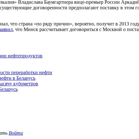
алкалия» Владислава Баумгартнера вице-премьер России Аркади
 существующие договоренности предполагают поставку в этом го
, что страна «по ряду причин», вероятно, получит в 2013 году
заявил
, что Минск рассчитывает договориться с Москвой о пост
тонн нефтепродуктов
мости переработки нефти
нефти в Беларусь
тысячу кубометров
Беларусь
вать
Войти