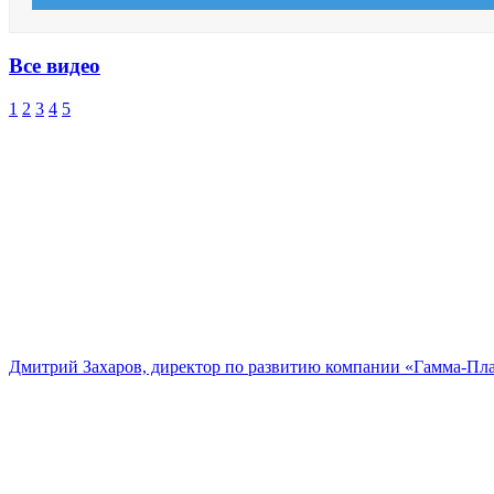
Все видео
1
2
3
4
5
Дмитрий Захаров, директор по развитию компании «Гамма-Пл