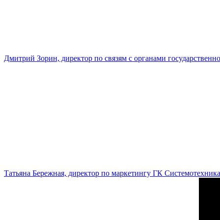
Дмитрий Зорин, директор по связям с органами государстве
Татьяна Бережная, директор по маркетингу ГК Системотехник