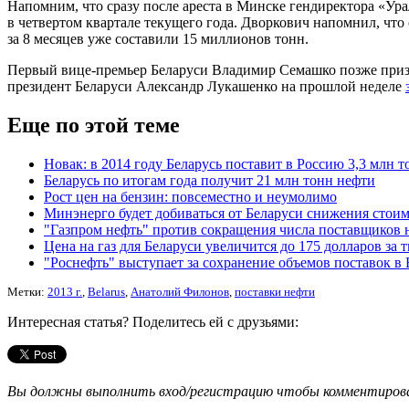
Напомним, что сразу после ареста в Минске гендиректора «Ур
в четвертом квартале текущего года. Дворкович напомнил, что
за 8 месяцев уже составили 15 миллионов тонн.
Первый вице-премьер Беларуси Владимир Семашко позже признал
президент Беларуси Александр Лукашенко на прошлой неделе
Еще по этой теме
Новак: в 2014 году Беларусь поставит в Россию 3,3 млн 
Беларусь по итогам года получит 21 млн тонн нефти
Рост цен на бензин: повсеместно и неумолимо
Минэнерго будет добиваться от Беларуси снижения стои
"Газпром нефть" против сокращения числа поставщиков 
Цена на газ для Беларуси увеличится до 175 долларов за 
"Роснефть" выступает за сохранение объемов поставок в 
Метки:
2013 г.
,
Belarus
,
Анатолий Филонов
,
поставки нефти
Интересная статья? Поделитесь ей с друзьями:
Вы должны выполнить вход/регистрацию чтобы комментиро