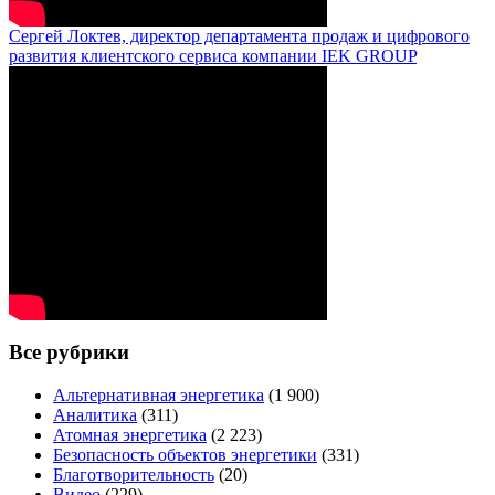
Сергей Локтев, директор департамента продаж и цифрового
развития клиентского сервиса компании IEK GROUP
Все рубрики
Альтернативная энергетика
(1 900)
Аналитика
(311)
Атомная энергетика
(2 223)
Безопасность объектов энергетики
(331)
Благотворительность
(20)
Видео
(229)