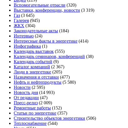
Вспомогательные отрасли
(320)
Выставки, конференции, новости
(3 319)
Газ
(3 645)
Галерея
(945)
ЖКХ
(304)
Законодательные акты
(184)
Интервью
(24)
Интересные факты в энергетике
(414)
Инфографика
(1)
Календарь выставок
(555)
Календарь семинаров, конференций
(38)
Календарь событий
(9)
Каталог компаний
(2 367)
Люди в энергетике
(205)
Назначения и отставки
(477)
Нефть и нефтепродукты
(5 580)
Новости
(2 595)
Новость дня
(14 993)
От редакции
(47)
Пресс-релиз
(2 009)
Ремонтные работы
(152)
Статьи по энергетике
(357)
Строительство объектов энергетики
(506)
Теплоснабжение
(544)