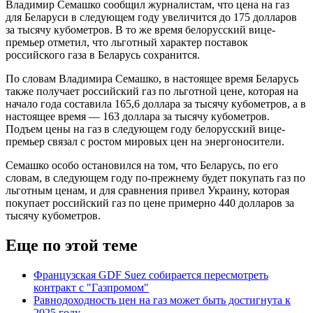
Владимир Семашко сообщил журналистам, что цена на газ
для Беларуси в следующем году увеличится до 175 долларов
за тысячу кубометров. В то же время белорусский вице-
премьер отметил, что льготный характер поставок
российского газа в Беларусь сохранится.
По словам Владимира Семашко, в настоящее время Беларусь
также получает российский газ по льготной цене, которая на
начало года составила 165,6 доллара за тысячу кубометров, а в
настоящее время — 163 доллара за тысячу кубометров.
Подъем цены на газ в следующем году белорусский вице-
премьер связал с ростом мировых цен на энергоносители.
Семашко особо остановился на том, что Беларусь, по его
словам, в следующем году по-прежнему будет покупать газ по
льготным ценам, и для сравнения привел Украину, которая
покупает российский газ по цене примерно 440 долларов за
тысячу кубометров.
Еще по этой теме
Французская GDF Suez собирается пересмотреть
контракт с "Газпромом"
Равнодоходность цен на газ может быть достигнута к
2025 году