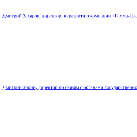
Дмитрий Захаров, директор по развитию компании «Гамма-Пл
Дмитрий Зорин, директор по связям с органами государстве