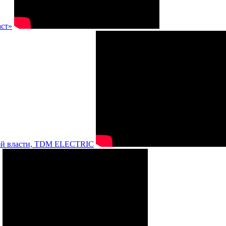
аст»
нной власти, TDM ELECTRIC