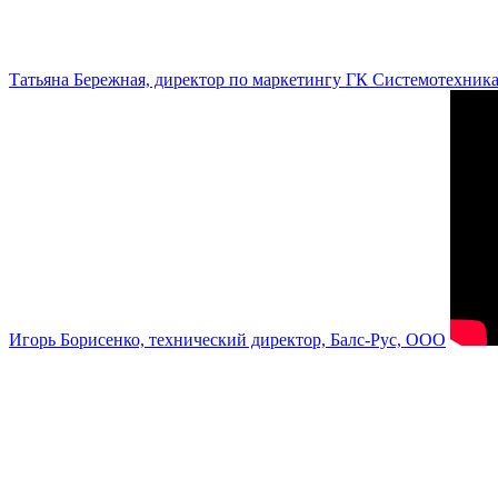
Татьяна Бережная, директор по маркетингу ГК Системотехник
Игорь Борисенко, технический директор, Балс-Рус, ООО