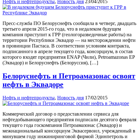
Нефть и нефтепродукты
,
Новость дня
23/04/2015
Пресс-служба ПО Белоруснефть сообщила в четверг, двадцать
третьего апреля 2015-го года, что в недалеком будущем
компания приступит к ГРР (геологоразведочные работы) на
территории Республики Эквадор — на месторождении нефти
в провинции Пастаса. В соответствии условиям контракта,
подписанного в апреле текущего года, консорциум, в состав
которого входят предприятия ENAP (Чили), Petroamazonas EP
(Эквадор) и Белоруснефть (Белоруссия), […]
Белоруснефть и Петроамазонас освоят
нефть в Эквадоре
Нефть и нефтепродукты
,
Новость дня
17/02/2015
Коммерческий договор о предоставлении сервиса для
нефтедобывающего предприятия подписали десятого февраля
текущего года госкомпания Петроамазонас (Эквадор) и
межнациональный консорциум Эквасервоил, учрежденный в
минувшем году инжиниринговой фирмой Эдинпетроль и