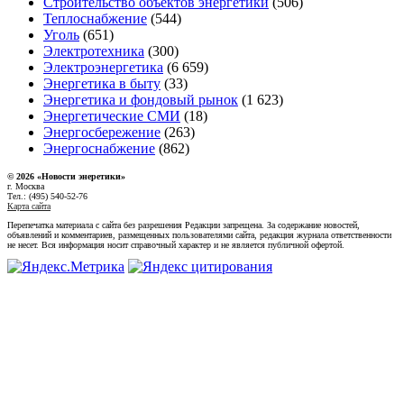
Строительство объектов энергетики
(506)
Теплоснабжение
(544)
Уголь
(651)
Электротехника
(300)
Электроэнергетика
(6 659)
Энергетика в быту
(33)
Энергетика и фондовый рынок
(1 623)
Энергетические СМИ
(18)
Энергосбережение
(263)
Энергоснабжение
(862)
© 2026 «Новости энеретики»
г. Москва
Тел.: (495) 540-52-76
Карта сайта
Перепечатка материала с сайта без разрешения Редакции запрещена. За содержание новостей,
объявлений и комментариев, размещенных пользователями сайта, редакция журнала ответственности
не несет. Вся информация носит справочный характер и не является публичной офертой.