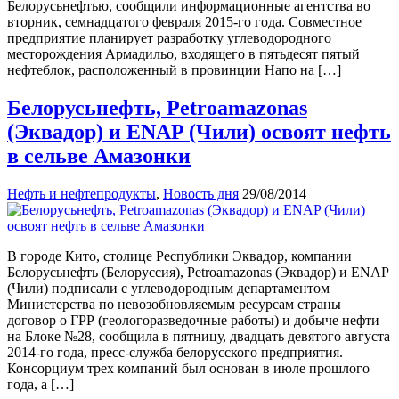
Белорусьнефтью, сообщили информационные агентства во
вторник, семнадцатого февраля 2015-го года. Совместное
предприятие планирует разработку углеводородного
месторождения Армадильо, входящего в пятьдесят пятый
нефтеблок, расположенный в провинции Напо на […]
Белорусьнефть, Petroamazonas
(Эквадор) и ENAP (Чили) освоят нефть
в сельве Амазонки
Нефть и нефтепродукты
,
Новость дня
29/08/2014
В городе Кито, столице Республики Эквадор, компании
Белорусьнефть (Белоруссия), Petroamazonas (Эквадор) и ENAP
(Чили) подписали с углеводородным департаментом
Министерства по невозобновляемым ресурсам страны
договор о ГРР (геологоразведочные работы) и добыче нефти
на Блоке №28, сообщила в пятницу, двадцать девятого августа
2014-го года, пресс-служба белорусского предприятия.
Консорциум трех компаний был основан в июле прошлого
года, а […]