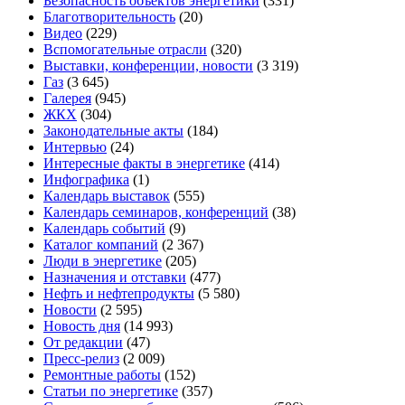
Безопасность объектов энергетики
(331)
Благотворительность
(20)
Видео
(229)
Вспомогательные отрасли
(320)
Выставки, конференции, новости
(3 319)
Газ
(3 645)
Галерея
(945)
ЖКХ
(304)
Законодательные акты
(184)
Интервью
(24)
Интересные факты в энергетике
(414)
Инфографика
(1)
Календарь выставок
(555)
Календарь семинаров, конференций
(38)
Календарь событий
(9)
Каталог компаний
(2 367)
Люди в энергетике
(205)
Назначения и отставки
(477)
Нефть и нефтепродукты
(5 580)
Новости
(2 595)
Новость дня
(14 993)
От редакции
(47)
Пресс-релиз
(2 009)
Ремонтные работы
(152)
Статьи по энергетике
(357)