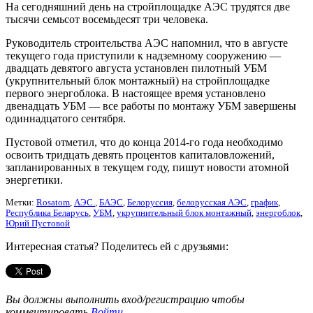
На сегодняшний день на стройплощадке АЭС трудятся две
тысячи семьсот восемьдесят три человека.
Руководитель строительства АЭС напомнил, что в августе
текущего года приступили к надземному сооружению —
двадцать девятого августа установлен пилотный УБМ
(укрупнительный блок монтажный) на стройплощадке
первого энергоблока. В настоящее время установлено
двенадцать УБМ — все работы по монтажу УБМ завершены
одиннадцатого сентября.
Пустовой отметил, что до конца 2014-го года необходимо
освоить тридцать девять процентов капиталовложений,
запланированных в текущем году, пишут новости атомной
энергетики.
Метки:
Rosatom
,
АЭС.
,
БАЭС
,
Белоруссия
,
белорусская АЭС
,
график
,
Республика Беларусь
,
УБМ
,
укрупнительный блок монтажный
,
энергоблок
,
Юрий Пустовой
Интересная статья? Поделитесь ей с друзьями:
Вы должны выполнить вход/регистрацию чтобы
комментировать
Войти