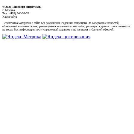
© 2026 «Новости энеретики»
г. Москва
Тел.: (495) 540-52-76
Карта сайта
Перепечатка материала с сайта без разрешения Редакции запрещена. За содержание новостей,
объявлений и комментариев, размещенных пользователями сайта, редакция журнала ответственности
не несет. Вся информация носит справочный характер и не является публичной офертой.