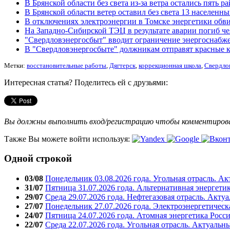
В Брянской области без света из-за ветра остались пять р
В Брянской области ветер оставил без света 13 населенн
В отключениях электроэнергии в Томске энергетики обв
На Западно-Сибирской ТЭЦ в результате аварии погиб ч
"Свердловэнергосбыт" вводит ограничение энергоснабж
В "Свердловэнергосбыте" должникам отправят красные 
Метки:
восстановительные работы
,
Дягтерск
,
коррекционная школа
,
Свердлов
Интересная статья? Поделитесь ей с друзьями:
Вы должны выполнить вход/регистрацию чтобы комментиро
Также Вы можете войти используя:
Одной строкой
03/08
Понедельник 03.08.2026 года. Угольная отрасль. А
31/07
Пятница 31.07.2026 года. Альтернативная энергети
29/07
Среда 29.07.2026 года. Нефтегазовая отрасль. Акту
27/07
Понедельник 27.07.2026 года. Электроэнергетическ
24/07
Пятница 24.07.2026 года. Атомная энергетика Росс
22/07
Среда 22.07.2026 года. Угольная отрасль. Актуальн