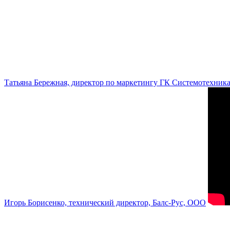
Татьяна Бережная, директор по маркетингу ГК Системотехник
Игорь Борисенко, технический директор, Балс-Рус, ООО