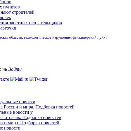
айонов
ых пунктов
иняют строителей
еловек
ения злостных неплательщиков
карточки
ская область
,
технологическое нарушение
,
фельдшерский пункт
вать
Войти
ктуальные новости
ка России и мира. Подборка новостей
альные новости у
ая отрасль. Подборка новостей
ии и мира. Подборка новостей
ые новости