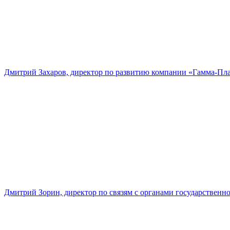
Дмитрий Захаров, директор по развитию компании «Гамма-Пл
Дмитрий Зорин, директор по связям с органами государстве