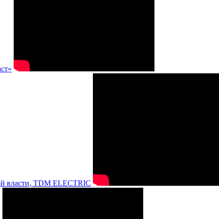
аст»
нной власти, TDM ELECTRIC