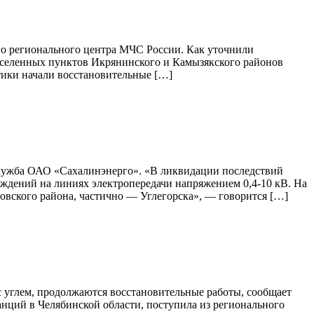
го регионального центра МЧС России. Как уточнили
аселенных пунктов Икрянинского и Камызякского районов
тики начали восстановительные […]
-служба ОАО «Сахалинэнерго». «В ликвидации последствий
еждений на линиях электропередачи напряжением 0,4-10 кВ. На
овского района, частично — Углегорска», — говорится […]
с углем, продолжаются восстановительные работы, сообщает
анций в Челябинской области, поступила из регионального