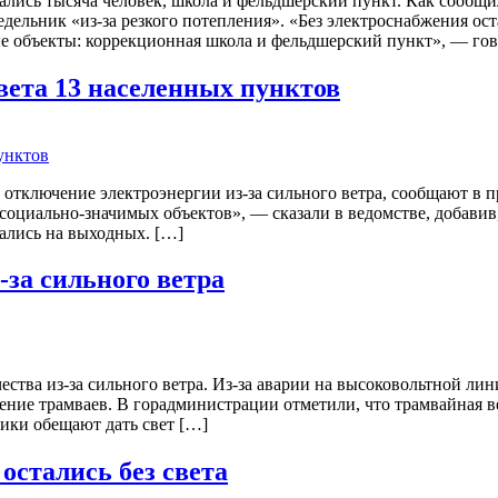
стались тысяча человек, школа и фельдшерский пункт. Как сооб
дельник «из-за резкого потепления». «Без электроснабжения ост
е объекты: коррекционная школа и фельдшерский пункт», — гов
света 13 населенных пунктов
 отключение электроэнергии из-за сильного ветра, сообщают в 
 социально-значимых объектов», — сказали в ведомстве, добави
ались на выходных. […]
-за сильного ветра
ества из-за сильного ветра. Из-за аварии на высоковольтной ли
ение трамваев. В горадминистрации отметили, что трамвайная в
тики обещают дать свет […]
остались без света