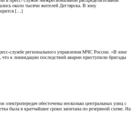
щили в пресс- службе Межрегиональной распределительной
ались около тысячи жителей Дегтярска. В зону
орится […]
пресс-службе регионального управления МЧС России. «В зоне
в, что к ликвидации последствий аварии приступили бригады
нии электропередач обесточены несколько центральных улиц с
етка была в кратчайшие сроки запитана по резервной схеме. На