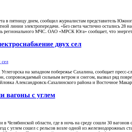
вета в пятницу днем, сообщил журналистам представитель Южно
ой линии электропередачи. «Без света частично остались 28 н
тель регионального МЧС. ОАО «МРСК Юга» сообщает, что энерге
лектроснабжение двух сел
а Углегорска на западном побережье Сахалина, сообщает пресс
он, сопровождаемый сильным ветром и снегом, вызвал ряд повр
айловка Александровск-Сахалинского района и Восточное Макар
и вагоны с углем
в Челябинской области, где в ночь на среду сошли 30 вагонов 
зд с углем сошел с рельсов возле одной из железнодорожных ст