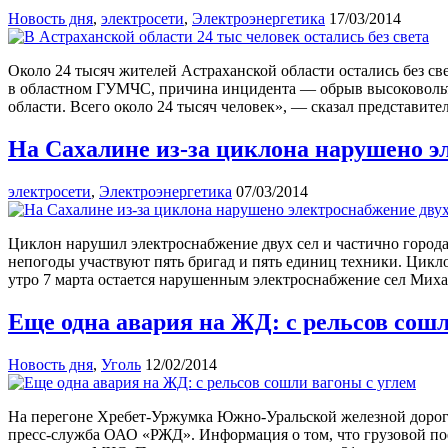
Новость дня
,
электросети
,
Электроэнергетика
17/03/2014
Около 24 тысяч жителей Астраханской области остались без с
в областном ГУМЧС, причина инцидента — обрыв высоковольтн
области. Всего около 24 тысяч человек», — сказал представи
На Сахалине из-за циклона нарушено э
электросети
,
Электроэнергетика
07/03/2014
Циклон нарушил электроснабжение двух сел и частично город
непогоды участвуют пять бригад и пять единиц техники. Цикл
утро 7 марта остается нарушенным электроснабжение сел Мих
Еще одна авария на ЖД: с рельсов сошл
Новость дня
,
Уголь
12/02/2014
На перегоне Хребет-Уржумка Южно-Уральской железной дороги 
пресс-служба ОАО «РЖД». Информация о том, что грузовой пое