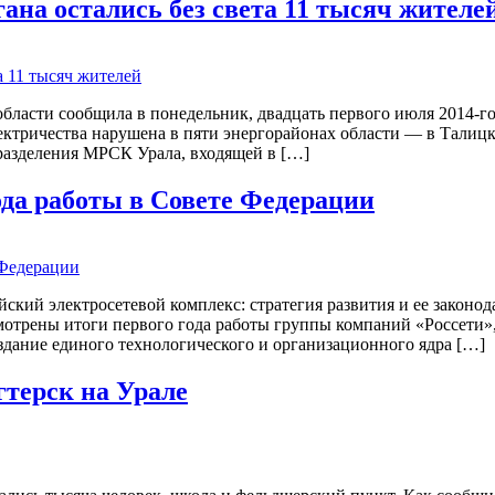
гана остались без света 11 тысяч жителе
ласти сообщила в понедельник, двадцать первого июля 2014-го 
электричества нарушена в пяти энергорайонах области — в Тали
разделения МРСК Урала, входящей в […]
ода работы в Совете Федерации
ский электросетевой комплекс: стратегия развития и ее законод
смотрены итоги первого года работы группы компаний «Россети»
здание единого технологического и организационного ядра […]
гтерск на Урале