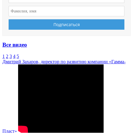
Все видео
1
2
3
4
5
Дмитрий Захаров, директор по развитию компании «Гамма-
Пласт»