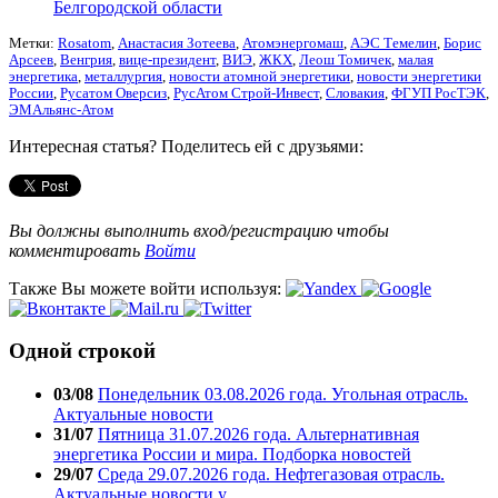
Белгородской области
Метки:
Rosatom
,
Анастасия Зотеева
,
Атомэнергомаш
,
АЭС Темелин
,
Борис
Арсеев
,
Венгрия
,
вице-президент
,
ВИЭ
,
ЖКХ
,
Леош Томичек
,
малая
энергетика
,
металлургия
,
новости атомной энергетики
,
новости энергетики
России
,
Русатом Оверсиз
,
РусАтом Строй-Инвест
,
Словакия
,
ФГУП РосТЭК
,
ЭМАльянс-Атом
Интересная статья? Поделитесь ей с друзьями:
Вы должны выполнить вход/регистрацию чтобы
комментировать
Войти
Также Вы можете войти используя:
Одной строкой
03/08
Понедельник 03.08.2026 года. Угольная отрасль.
Актуальные новости
31/07
Пятница 31.07.2026 года. Альтернативная
энергетика России и мира. Подборка новостей
29/07
Среда 29.07.2026 года. Нефтегазовая отрасль.
Актуальные новости у