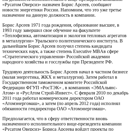
«Русатом Оверсиз» назначен Борис Арсеев, сообщают
новости энергетики России. Напомним, что это уже третье
назначение на данную должность в компании.
Борис Арсеев 1971 года рождения, образование высшее, в
1993 году завершил свое обучение на факультете
«Теплофизика, автоматизация и экология тепловых агрегатов
в металлургии» Уральского политехнического института. В
дальнейшем Борис Арсеев получил степень кандидата
технических наук, а также степень Executive MBAв сфере
«Стратегического управления» Российской академии
народного хозяйства и госслужбы при Президенте РФ.
Трудовую деятельность Борис Арсеев начал в частном бизнесе
(малая энергетика, ЖКХ и металлургия). Затем работал в
Государственном таможенном комитете Российской
Федерации ФГУП «РосТЭК» , в компаниях «ЭМАльянс-
Атом» и «РусАтом Строй-Инвест». С февраля 2010 по декабрь
2011 года работал коммерческим директором ОАО
«Атомэнергомаш», а затем (по апрель 2012 года) исполнял
обязанности гендиректора ОАО «Атомэнергомаш».
Предполагается, что в сферу ответственности вновь
назначенного исполнительного вице-президента компании
«Русатом Оверсиз» Бориса Арсеева войдут проекты по