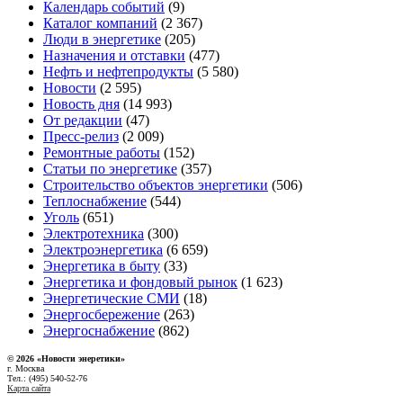
Календарь событий
(9)
Каталог компаний
(2 367)
Люди в энергетике
(205)
Назначения и отставки
(477)
Нефть и нефтепродукты
(5 580)
Новости
(2 595)
Новость дня
(14 993)
От редакции
(47)
Пресс-релиз
(2 009)
Ремонтные работы
(152)
Статьи по энергетике
(357)
Строительство объектов энергетики
(506)
Теплоснабжение
(544)
Уголь
(651)
Электротехника
(300)
Электроэнергетика
(6 659)
Энергетика в быту
(33)
Энергетика и фондовый рынок
(1 623)
Энергетические СМИ
(18)
Энергосбережение
(263)
Энергоснабжение
(862)
© 2026 «Новости энеретики»
г. Москва
Тел.: (495) 540-52-76
Карта сайта