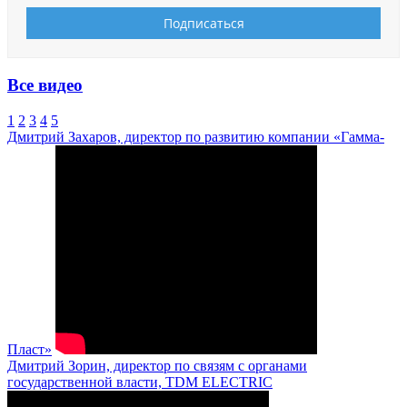
Все видео
1
2
3
4
5
Дмитрий Захаров, директор по развитию компании «Гамма-
Пласт»
Дмитрий Зорин, директор по связям с органами
государственной власти, TDM ELECTRIC