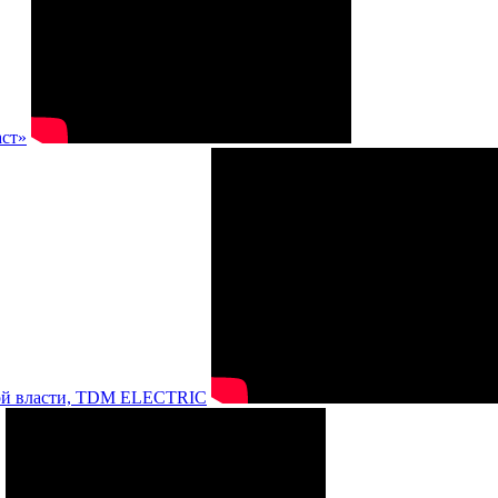
аст»
нной власти, TDM ELECTRIC