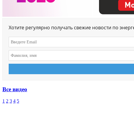
Хотите регулярно получать свежие новости по энер
Все видео
1
2
3
4
5