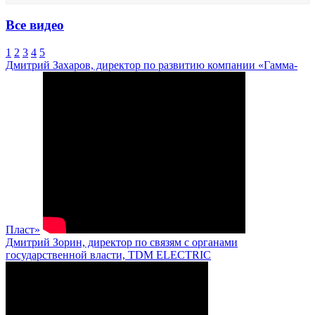
Все видео
1
2
3
4
5
Дмитрий Захаров, директор по развитию компании «Гамма-
Пласт»
Дмитрий Зорин, директор по связям с органами
государственной власти, TDM ELECTRIC