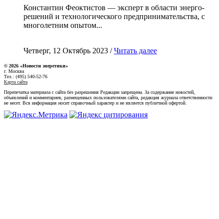
Константин Феоктистов — эксперт в области энерго-
решений и технологического предпринимательства, с
многолетним опытом...
Четверг, 12 Октябрь 2023 /
Читать далее
© 2026 «Новости энеретики»
г. Москва
Тел.: (495) 540-52-76
Карта сайта
Перепечатка материала с сайта без разрешения Редакции запрещена. За содержание новостей,
объявлений и комментариев, размещенных пользователями сайта, редакция журнала ответственности
не несет. Вся информация носит справочный характер и не является публичной офертой.