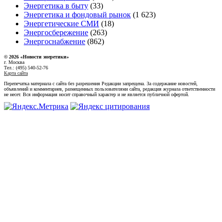
Энергетика в быту
(33)
Энергетика и фондовый рынок
(1 623)
Энергетические СМИ
(18)
Энергосбережение
(263)
Энергоснабжение
(862)
© 2026 «Новости энеретики»
г. Москва
Тел.: (495) 540-52-76
Карта сайта
Перепечатка материала с сайта без разрешения Редакции запрещена. За содержание новостей,
объявлений и комментариев, размещенных пользователями сайта, редакция журнала ответственности
не несет. Вся информация носит справочный характер и не является публичной офертой.