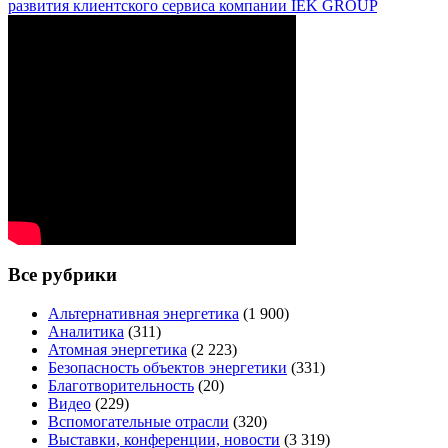
развития клиентского сервиса компании IEK GROUP
Все рубрики
Альтернативная энергетика
(1 900)
Аналитика
(311)
Атомная энергетика
(2 223)
Безопасность объектов энергетики
(331)
Благотворительность
(20)
Видео
(229)
Вспомогательные отрасли
(320)
Выставки, конференции, новости
(3 319)