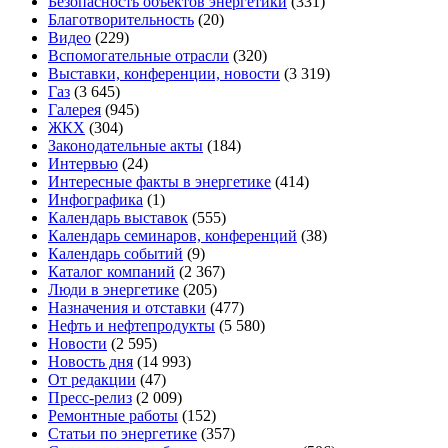
Безопасность объектов энергетики
(331)
Благотворительность
(20)
Видео
(229)
Вспомогательные отрасли
(320)
Выставки, конференции, новости
(3 319)
Газ
(3 645)
Галерея
(945)
ЖКХ
(304)
Законодательные акты
(184)
Интервью
(24)
Интересные факты в энергетике
(414)
Инфографика
(1)
Календарь выставок
(555)
Календарь семинаров, конференций
(38)
Календарь событий
(9)
Каталог компаний
(2 367)
Люди в энергетике
(205)
Назначения и отставки
(477)
Нефть и нефтепродукты
(5 580)
Новости
(2 595)
Новость дня
(14 993)
От редакции
(47)
Пресс-релиз
(2 009)
Ремонтные работы
(152)
Статьи по энергетике
(357)