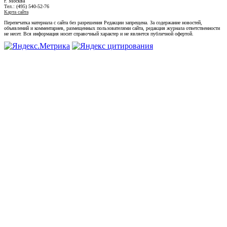
г. Москва
Тел.: (495) 540-52-76
Карта сайта
Перепечатка материала с сайта без разрешения Редакции запрещена. За содержание новостей,
объявлений и комментариев, размещенных пользователями сайта, редакция журнала ответственности
не несет. Вся информация носит справочный характер и не является публичной офертой.