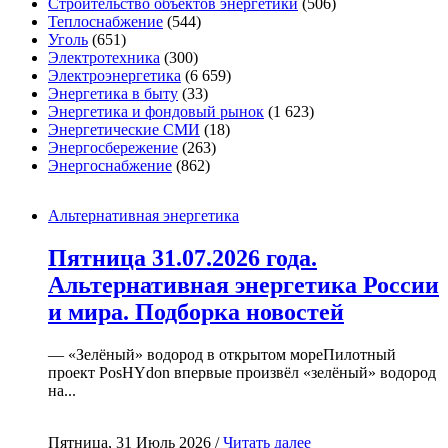
Строительство объектов энергетики
(506)
Теплоснабжение
(544)
Уголь
(651)
Электротехника
(300)
Электроэнергетика
(6 659)
Энергетика в быту
(33)
Энергетика и фондовый рынок
(1 623)
Энергетические СМИ
(18)
Энергосбережение
(263)
Энергоснабжение
(862)
Альтернативная энергетика
Пятница 31.07.2026 года.
Альтернативная энергетика России
и мира. Подборка новостей
— «Зелёный» водород в открытом мореПилотный
проект PosHYdon впервые произвёл «зелёный» водород
на...
Пятница, 31 Июль 2026 /
Читать далее