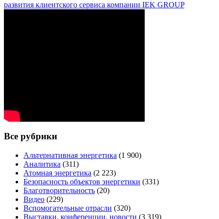
развития клиентского сервиса компании IEK GROUP
Все рубрики
Альтернативная энергетика
(1 900)
Аналитика
(311)
Атомная энергетика
(2 223)
Безопасность объектов энергетики
(331)
Благотворительность
(20)
Видео
(229)
Вспомогательные отрасли
(320)
Выставки, конференции, новости
(3 319)