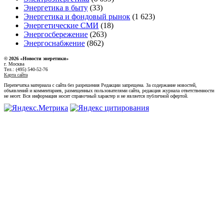
Энергетика в быту
(33)
Энергетика и фондовый рынок
(1 623)
Энергетические СМИ
(18)
Энергосбережение
(263)
Энергоснабжение
(862)
© 2026 «Новости энеретики»
г. Москва
Тел.: (495) 540-52-76
Карта сайта
Перепечатка материала с сайта без разрешения Редакции запрещена. За содержание новостей,
объявлений и комментариев, размещенных пользователями сайта, редакция журнала ответственности
не несет. Вся информация носит справочный характер и не является публичной офертой.