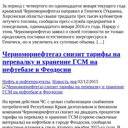
За период с четвертого по одиннадцатое января текущего года
крымский Черноморнефтегаз направил в Геническ (Украина,
Херсонская область) свыше тридцати трех тысяч кубометров
летучего топлива, сообщила пресс-служба предприятия в
понедельник, одиннадцатого января 2016-го года. Наряду с
этим, Черноморнефтегаз заявил о своей готовности не только
продолжить поставки естественного энергоресурса в
Геническ, но и увеличить их суточные объемы. […]
Черноморнефтегаз снизит тарифы на
перевалку и хранение ГСМ на
нефтебазе в Феодосии
Нефть и нефтепродукты
,
Новость дня
02/12/2015
На время действия ЧС с целью стабилизации снабжения
потребителей Республики Крым дизтопливом и бензином
компания Черноморнефтегаз снизит на двадцать процентов
тарифы на перевалку и хранение ГСМ (горюче-смазочные
материалы) на нефтебазе в городе Феодосия, сообщили
новостные издания в среду, второго декабря 2015-го года. В