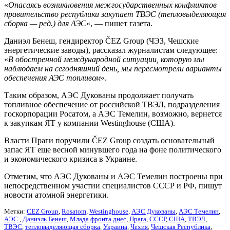
«
Опасаясь возникновения межгосударственных конфликтов
правительство республики закупает ТВЭС (тепловыделяющая
сборка — ред.) для АЭС
«, — пишет газета.
Даниэл Бенеш, гендиректор ČEZ Group (ЧЭЗ, Чешские
энергетические заводы), рассказал журналистам следующее:
«
В обостренной международной ситуации, которую мы
наблюдаем на сегодняшний день, мы пересмотрели варианты
обеспечения АЭС топливом
«.
Таким образом, АЭС Дукованы продолжает получать
топливное обеспечение от российской ТВЭЛ, подразделения
госкорпорации Росатом, а АЭС Темелин, возможно, вернется
к закупкам ЯТ у компании Westinghouse (США).
Власти Праги поручили ČEZ Group создать основательный
запас ЯТ еще весной минувшего года на фоне политического
и экономического кризиса в Украине.
Отметим, что АЭС Дукованы и АЭС Темелин построены при
непосредственном участии специалистов СССР и РФ, пишут
новости атомной энергетики.
Метки:
CEZ Group
,
Rosatom
,
Westinghouse
,
АЭС Дукованы
,
АЭС Темелин
,
АЭС.
,
Даниэль Бенеш
,
Млада фронта днес
,
Прага
,
СССР
,
США
,
ТВЭЛ
,
ТВЭС
,
тепловыделяющая сборка
,
Украина
,
Чехия
,
Чешская Республика
,