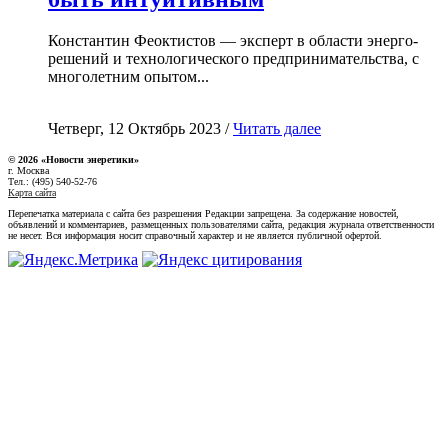
Константин Феоктистов — эксперт в области энерго-
решений и технологического предпринимательства, с
многолетним опытом...
Четверг, 12 Октябрь 2023 /
Читать далее
© 2026 «Новости энеретики»
г. Москва
Тел.: (495) 540-52-76
Карта сайта
Перепечатка материала с сайта без разрешения Редакции запрещена. За содержание новостей,
объявлений и комментариев, размещенных пользователями сайта, редакция журнала ответственности
не несет. Вся информация носит справочный характер и не является публичной офертой.