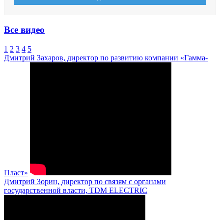
Все видео
1
2
3
4
5
Дмитрий Захаров, директор по развитию компании «Гамма-
Пласт»
Дмитрий Зорин, директор по связям с органами
государственной власти, TDM ELECTRIC