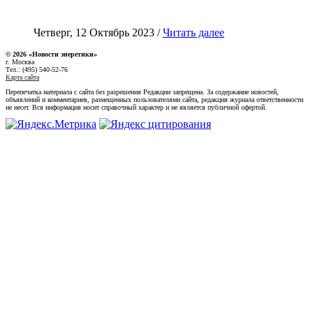
Четверг, 12 Октябрь 2023 /
Читать далее
© 2026 «Новости энеретики»
г. Москва
Тел.: (495) 540-52-76
Карта сайта
Перепечатка материала с сайта без разрешения Редакции запрещена. За содержание новостей,
объявлений и комментариев, размещенных пользователями сайта, редакция журнала ответственности
не несет. Вся информация носит справочный характер и не является публичной офертой.