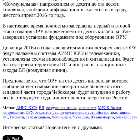
«Коммунальная» напряжением от десяти до ста десяти
киловольт, сообщили информационные агентства в среду,
шестого апреля 2016-го года.
В настоящее время полностью завершены первый и второй
этап создания ОРУ напряжением сто десять киловольт. Уже
завершена установка фундамента под оборудование ОРУ.
До конца 2016-го года завершится монтаж четырех ячеек ОРУ,
будут налажены системы АИИС КУЭ и телемеханики,
установлены схемы видеонаблюдения и сигнализации, будет
благоустроена территория ПС и построены станционные
заходы ВЛ (воздушная линия).
Предполагается, что ОРУ на сто десять киловольт, которое
стабилизирует снабжение электротоком абонентов юго-
западной части города Чебоксары, будет запущено в работу
осенью текущего года, пишут новости энергетики России.
Метки:
АИИС КУЭ
,
ВЛ
,
воздушная линия
,
киловольт
,
МРСК Волги
,
напряжение
,
ОРУ
,
открытое распределительное устройство
,
подстанция
,
ПС
,
Россети
,
телемеханика
,
Чебоксары
,
Чувашия
,
Чувашэнерго
,
электросети
Интересная статья? Поделитесь ей с друзьями: