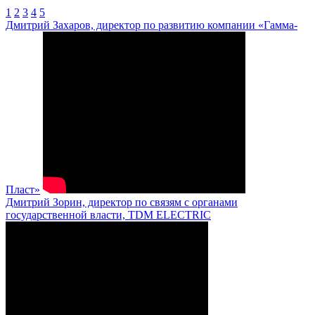
1
2
3
4
5
Дмитрий Захаров, директор по развитию компании «Гамма-
Пласт»
Дмитрий Зорин, директор по связям с органами
государственной власти, TDM ELECTRIC