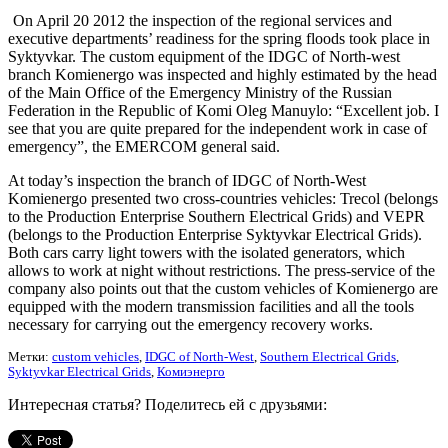
On April 20 2012 the inspection of the regional services and
executive departments’ readiness for the spring floods took place in
Syktyvkar. The custom equipment of the IDGC of North-west
branch Komienergo was inspected and highly estimated by the head
of the Main Office of the Emergency Ministry of the Russian
Federation in the Republic of Komi Oleg Manuylo: “Excellent job. I
see that you are quite prepared for the independent work in case of
emergency”, the EMERCOM general said.
At today’s inspection the branch of IDGC of North-West
Komienergo presented two cross-countries vehicles: Trecol (belongs
to the Production Enterprise Southern Electrical Grids) and VEPR
(belongs to the Production Enterprise Syktyvkar Electrical Grids).
Both cars carry light towers with the isolated generators, which
allows to work at night without restrictions. The press-service of the
company also points out that the custom vehicles of Komienergo are
equipped with the modern transmission facilities and all the tools
necessary for carrying out the emergency recovery works.
Метки:
custom vehicles
,
IDGC of North-West
,
Southern Electrical Grids
,
Syktyvkar Electrical Grids
,
Комиэнерго
Интересная статья? Поделитесь ей с друзьями: