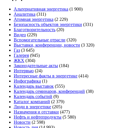
Альтернативная энергетика
(1 900)
Аналитика
(311)
Атомная энергетика
(2 229)
Безопасность объектов энергетики
(331)
Благотворительность
(20)
Видео
(229)
Вспомогательные отрасли
(320)
Выставки, конференции, новости
(3 320)
Газ
(3 645)
Галерея
(945)
ЖКХ
(304)
Законодательные акты
(184)
Интервью
(24)
Интересные факты в энергетике
(414)
Инфографика
(1)
Календарь выставок
(555)
Календарь семинаров, конференций
(38)
Календарь событий
(9)
Каталог компаний
(2 379)
Люди в энергетике
(205)
Назначения и отставки
(477)
Нефть и нефтепродукты
(5 580)
Новости
(2 598)
Новость дня
(14 993)