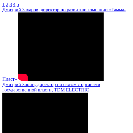
1
2
3
4
5
Дмитрий Захаров, директор по развитию компании «Гамма-
Пласт»
Дмитрий Зорин, директор по связям с органами
государственной власти, TDM ELECTRIC