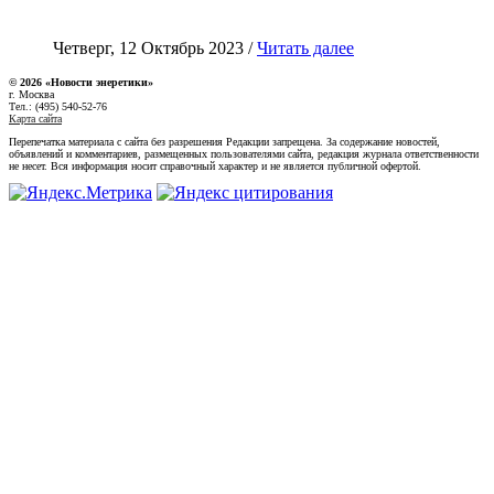
Четверг, 12 Октябрь 2023 /
Читать далее
© 2026 «Новости энеретики»
г. Москва
Тел.: (495) 540-52-76
Карта сайта
Перепечатка материала с сайта без разрешения Редакции запрещена. За содержание новостей,
объявлений и комментариев, размещенных пользователями сайта, редакция журнала ответственности
не несет. Вся информация носит справочный характер и не является публичной офертой.