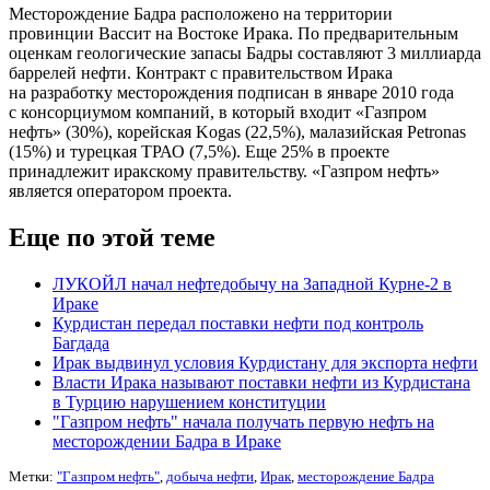
Месторождение Бадра расположено на территории
провинции Вассит на Востоке Ирака. По предварительным
оценкам геологические запасы Бадры составляют 3 миллиарда
баррелей нефти. Контракт с правительством Ирака
на разработку месторождения подписан в январе 2010 года
с консорциумом компаний, в который входит «Газпром
нефть» (30%), корейская Kogas (22,5%), малазийская Petronas
(15%) и турецкая ТРАО (7,5%). Еще 25% в проекте
принадлежит иракскому правительству. «Газпром нефть»
является оператором проекта.
Еще по этой теме
ЛУКОЙЛ начал нефтедобычу на Западной Курне-2 в
Ираке
Курдистан передал поставки нефти под контроль
Багдада
Ирак выдвинул условия Курдистану для экспорта нефти
Власти Ирака называют поставки нефти из Курдистана
в Турцию нарушением конституции
"Газпром нефть" начала получать первую нефть на
месторождении Бадра в Ираке
Метки:
"Газпром нефть"
,
добыча нефти
,
Ирак
,
месторождение Бадра