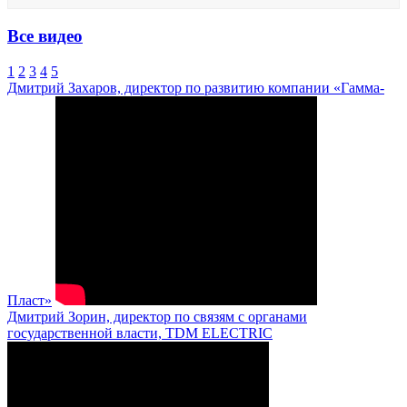
Все видео
1
2
3
4
5
Дмитрий Захаров, директор по развитию компании «Гамма-
Пласт»
Дмитрий Зорин, директор по связям с органами
государственной власти, TDM ELECTRIC