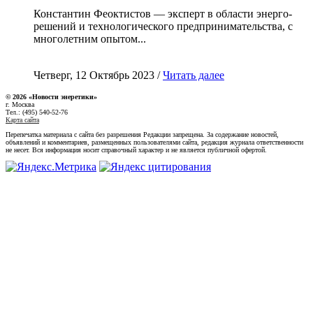
Константин Феоктистов — эксперт в области энерго-
решений и технологического предпринимательства, с
многолетним опытом...
Четверг, 12 Октябрь 2023 /
Читать далее
© 2026 «Новости энеретики»
г. Москва
Тел.: (495) 540-52-76
Карта сайта
Перепечатка материала с сайта без разрешения Редакции запрещена. За содержание новостей,
объявлений и комментариев, размещенных пользователями сайта, редакция журнала ответственности
не несет. Вся информация носит справочный характер и не является публичной офертой.