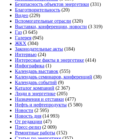
Безопасность объектов энергетики
(331)
Благотворительность
(20)
Видео
(229)
Вспомогательные отрасли
(320)
Выставки, конференции, новости
(3 319)
Газ
(3 645)
Галерея
(945)
ЖКХ
(304)
Законодательные акты
(184)
Интервью
(24)
Интересные факты в энергетике
(414)
Инфографика
(1)
Календарь выставок
(555)
Календарь семинаров, конференций
(38)
Календарь событий
(9)
Каталог компаний
(2 367)
Люди в энергетике
(205)
Назначения и отставки
(477)
Нефть и нефтепродукты
(5 580)
Новости
(2 595)
Новость дня
(14 993)
От редакции
(47)
Пресс-релиз
(2 009)
Ремонтные работы
(152)
Статьи по энергетике
(357)