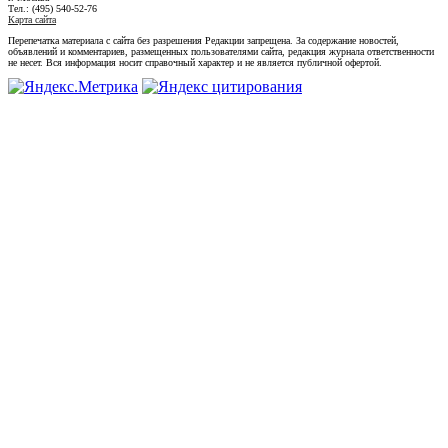
Тел.: (495) 540-52-76
Карта сайта
Перепечатка материала с сайта без разрешения Редакции запрещена. За содержание новостей,
объявлений и комментариев, размещенных пользователями сайта, редакция журнала ответственности
не несет. Вся информация носит справочный характер и не является публичной офертой.