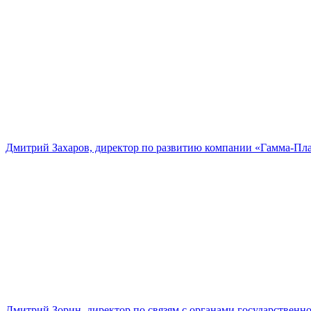
Дмитрий Захаров, директор по развитию компании «Гамма-Пл
Дмитрий Зорин, директор по связям с органами государстве