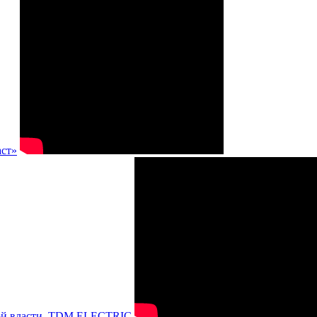
аст»
нной власти, TDM ELECTRIC