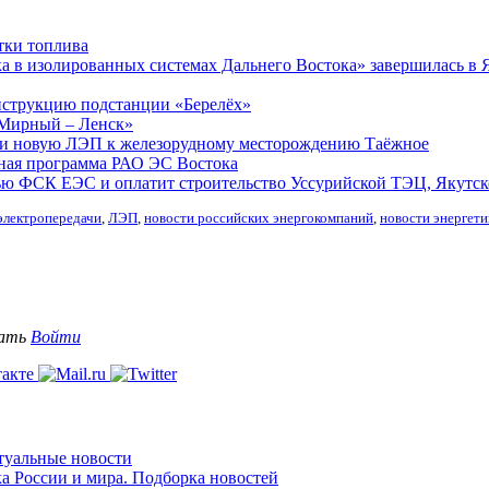
тки топлива
 в изолированных системах Дальнего Востока» завершилась в 
нструкцию подстанции «Берелёх»
«Мирный – Ленск»
ли новую ЛЭП к железорудному месторождению Таёжное
ная программа РАО ЭС Востока
стью ФСК ЕЭС и оплатит строительство Уссурийской ТЭЦ, Якут
электропередачи
,
ЛЭП
,
новости российских энергокомпаний
,
новости энергети
вать
Войти
ктуальные новости
ка России и мира. Подборка новостей