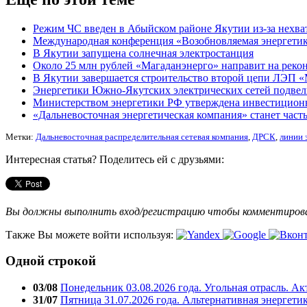
Режим ЧС введен в Абыйском районе Якутии из-за нехва
Международная конференция «Возобновляемая энергетика
В Якутии запущена солнечная электростанция
Около 25 млн рублей «Магаданэнерго» направит на реко
В Якутии завершается строительство второй цепи ЛЭП 
Энергетики Южно-Якутских электрических сетей подве
Министерством энергетики РФ утверждена инвестицион
«Дальневосточная энергетическая компания» станет ча
Метки:
Дальневосточная распределительная сетевая компания
,
ДРСК
,
линии 
Интересная статья? Поделитесь ей с друзьями:
Вы должны выполнить вход/регистрацию чтобы комментиро
Также Вы можете войти используя:
Одной строкой
03/08
Понедельник 03.08.2026 года. Угольная отрасль. А
31/07
Пятница 31.07.2026 года. Альтернативная энергети