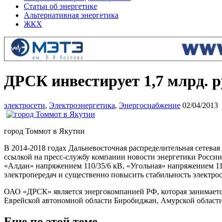
Статьи об энергетике
Альтернативная энергетика
ЖКХ
ДРСК инвестирует 1,7 млрд. 
электросети
,
Электроэнергетика
,
Энергоснабжение
02/04/2013
город Томмот в Якутии
В 2014-2018 годах Дальневосточная распределительна
я сетева
ссылкой на пресс-службу компании новости энергетики России
«Алдан» напряжением 110/35/6 кВ, «Угольная» напряжением 11
электропередач и существенно повысить стабильность электро
ОАО «ДРСК» является энергокомпанией РФ, которая занимаетс
Еврейской автономной области Биробиджан, Амурской области, 
Еще по этой теме