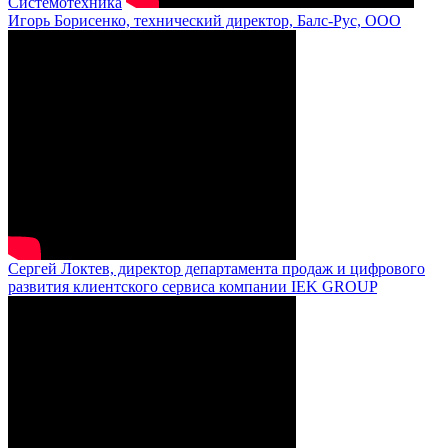
Системотехника
Игорь Борисенко, технический директор, Балс-Рус, ООО
Сергей Локтев, директор департамента продаж и цифрового
развития клиентского сервиса компании IEK GROUP