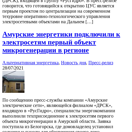
(ДРСК), входящей в Группу «РусГидро». В пресс-релизе
говорится, что готовящийся к открытию ЦУС является
первым проектом по централизации на современном
техуровне оперативно-технологического управления
электросетевыми объектами на Дальнем […]
Амурские энергетики подключили к
электросетям первый объект
микрогенерации в регионе
Альтернативная энергетика
,
Новость дня
,
Пресс-релиз
28/07/2021
По сообщению пресс-службы компании «Амурские
электрические сети», являющейся филиалом «ДРСК»,
входящую в «РусГидро», специалисты энергокомпании
выполнили техприсоединение к электросетям первого
объекта микрогенерации в Амурской области. Заявка
поступила из Белогорска, где домовладелец установил
солнечные панели для обеспечения своего дома