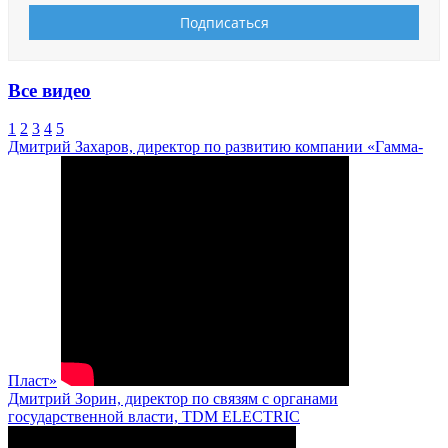
Все видео
1
2
3
4
5
Дмитрий Захаров, директор по развитию компании «Гамма-
Пласт»
Дмитрий Зорин, директор по связям с органами
государственной власти, TDM ELECTRIC