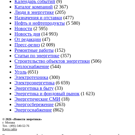
Календарь событий
(9)
Каталог компаний
(2 367)
Люди в энергетике
(205)
Назначения и отставки
(477)
Нефть и нефтепродукты
(5 580)
Новости
(2 595)
Новость дня
(14 993)
От редакции
(47)
Пресс-релиз
(2 009)
Ремонтные работы
(152)
Статьи по энергетике
(357)
Строительство объектов энергетики
(506)
Теплоснабжение
(544)
Уголь
(651)
Электротехника
(300)
Электроэнергетика
(6 659)
Энергетика в быту
(33)
Энергетика и фондовый рынок
(1 623)
Энергетические СМИ
(18)
Энергосбережение
(263)
Энергоснабжение
(862)
© 2026 «Новости энеретики»
г. Москва
Тел.: (495) 540-52-76
Карта сайта