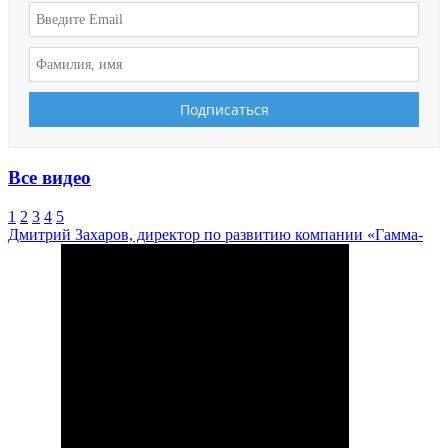
Все видео
1
2
3
4
5
Дмитрий Захаров, директор по развитию компании «Гамма-