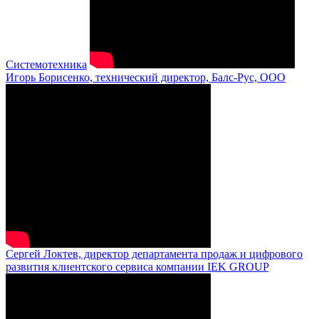
Системотехника
Игорь Борисенко, технический директор, Балс-Рус, ООО
Сергей Локтев, директор департамента продаж и цифрового
развития клиентского сервиса компании IEK GROUP