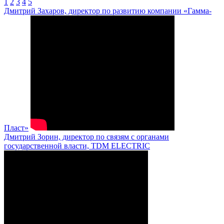
1
2
3
4
5
Дмитрий Захаров, директор по развитию компании «Гамма-
Пласт»
Дмитрий Зорин, директор по связям с органами
государственной власти, TDM ELECTRIC