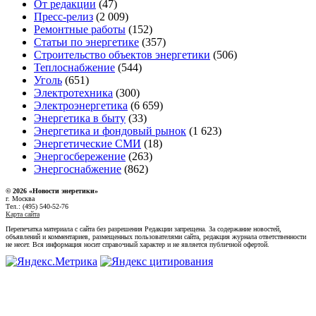
От редакции
(47)
Пресс-релиз
(2 009)
Ремонтные работы
(152)
Статьи по энергетике
(357)
Строительство объектов энергетики
(506)
Теплоснабжение
(544)
Уголь
(651)
Электротехника
(300)
Электроэнергетика
(6 659)
Энергетика в быту
(33)
Энергетика и фондовый рынок
(1 623)
Энергетические СМИ
(18)
Энергосбережение
(263)
Энергоснабжение
(862)
© 2026 «Новости энеретики»
г. Москва
Тел.: (495) 540-52-76
Карта сайта
Перепечатка материала с сайта без разрешения Редакции запрещена. За содержание новостей,
объявлений и комментариев, размещенных пользователями сайта, редакция журнала ответственности
не несет. Вся информация носит справочный характер и не является публичной офертой.